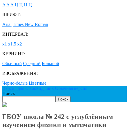
A
A
A
Ц
Ц
Ц
Ц
ШРИФТ:
Arial
Times New Roman
ИНТЕРВАЛ:
х1
х1.5
х2
КЕРНИНГ:
Обычный
Средний
Большой
ИЗОБРАЖЕНИЯ:
Черно-белые
Цветные
Версия для слабовидящих
Обычная версия
Поиск
Поиск
ГБОУ школа № 242 с углублённым
изучением физики и математики