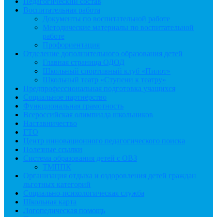
Педагогический состав
Воспитательная работа
Документы по воспитательной работе
Методические материалы по воспитательной
работе
Профориентация
Отделение дополнительного образования детей
Главная страница ОДОД
Школьный спортивный клуб «Пилот»
Школьный театр «Ступени к театру»
Предпрофессиональная подготовка учащихся
Социальное партнёрство
Функциональная грамотность
Всероссийская олимпиада школьников
Наставничество
ГТО
Центр инновационного педагогического поиска
Полезные ссылки
Система образования детей с ОВЗ
ТМППК
Организация отдыха и оздоровления детей граждан
льготных категорий
Социально-психологическая служба
Школьная карта
Логопедическая помощь