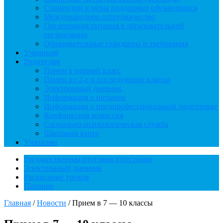
Стипендии и меры поддержки обучающихся
Международное сотрудничество
Организация питания в образовательной
организации
Образовательные стандарты и требования
Ученикам
Родителям
Прием в первый класс
Прием во 2-е и последующие классы
Электронный дневник
Информация о питании
Информация о предпрофессиональной подготовке
Конфликтная комиссия
Социально-психологическая служба
Школьная карта
Учителям
Государственная итоговая аттестация
Электронный дневник
Расписание уроков
Питание
Главная
/
Новости
/
Прием в 7 — 10 классы