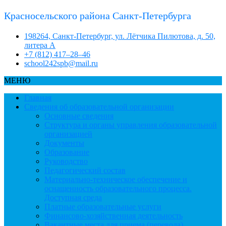
Красносельского района Санкт-Петербурга
198264, Санкт-Петербург, ул. Лётчика Пилютова, д. 50,
литера А
+7 (812) 417–28–46
school242spb@mail.ru
МЕНЮ
Главная
Сведения об образовательной организации
Основные сведения
Структура и органы управления образовательной
организацией
Документы
Образование
Руководство
Педагогический состав
Материально-техническое обеспечение и
оснащенность образовательного процесса.
Доступная среда
Платные образовательные услуги
Финансово-хозяйственная деятельность
Вакантные места для приема (перевода)