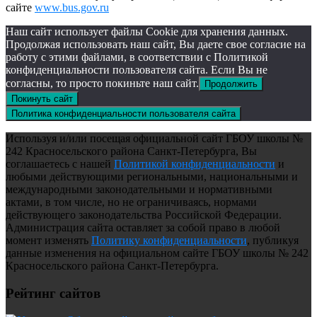
сайте
www.bus.gov.ru
Наш сайт использует файлы Cookie для хранения данных.
Продолжая использовать наш сайт, Вы даете свое согласие на
работу с этими файлами, в соответствии с Политикой
конфиденциальности пользователя сайта. Если Вы не
согласны, то просто покиньте наш сайт.
Продолжить
Покинуть сайт
Политика конфиденциальности пользователя сайта
Используя и/или посещая официальной сайт ГБОУ школы №
242 Красносельского района Санкт-Петербурга, Вы
соглашаетесь с нашей
Политикой конфиденциальности
и
любыми действующими региональными, национальными и
международными законодательными и нормативными
актами, в том числе, но не ограничиваясь, нормами
действующего законодательства Российской Федерации.
Администрация сайта оставляет за собой право в любой
момент изменять
Политику конфиденциальности
, публикуя
данные изменения на официальном сайте ГБОУ школы № 242
Красносельского района Санкт-Петербурга.
Рейтинг сайтов