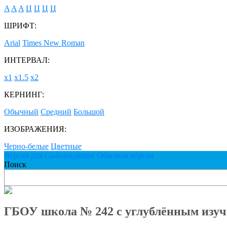
A
A
A
Ц
Ц
Ц
Ц
ШРИФТ:
Arial
Times New Roman
ИНТЕРВАЛ:
х1
х1.5
х2
КЕРНИНГ:
Обычный
Средний
Большой
ИЗОБРАЖЕНИЯ:
Черно-белые
Цветные
Версия для слабовидящих
Обычная версия
Поиск
ГБОУ школа № 242 с углублённым изуч