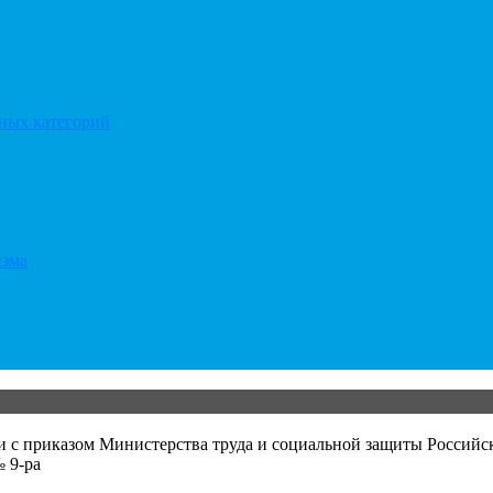
тных категорий
изма
и с приказом Министерства труда и социальной защиты Российс
 9-ра