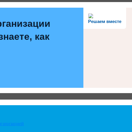
рганизации
Решаем вместе
наете, как
рганизацией