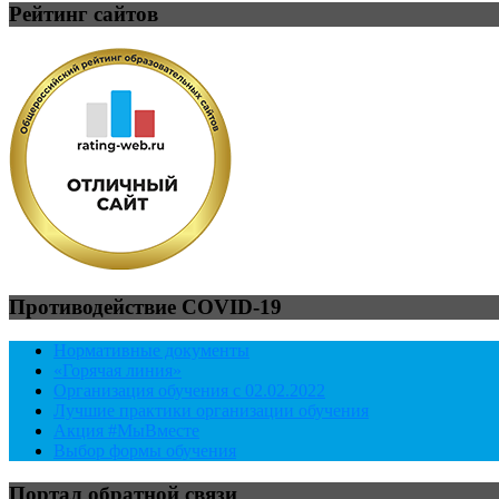
Рейтинг сайтов
Противодействие COVID-19
Нормативные документы
«Горячая линия»
Организация обучения с 02.02.2022
Лучшие практики организации обучения
Акция #МыВместе
Выбор формы обучения
Портал обратной связи