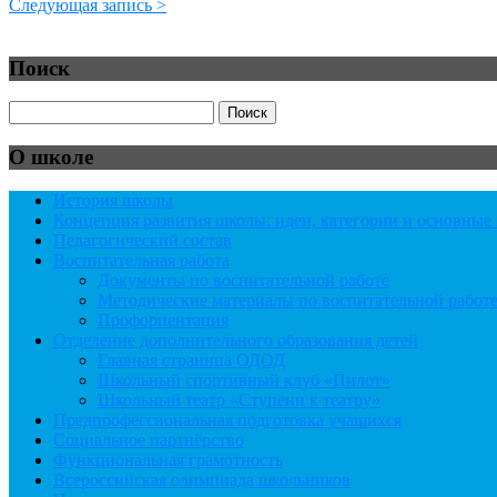
Следующая запись >
Поиск
О школе
История школы
Концепция развития школы: идеи, категории и основны
Педагогический состав
Воспитательная работа
Документы по воспитательной работе
Методические материалы по воспитательной работ
Профориентация
Отделение дополнительного образования детей
Главная страница ОДОД
Школьный спортивный клуб «Пилот»
Школьный театр «Ступени к театру»
Предпрофессиональная подготовка учащихся
Социальное партнёрство
Функциональная грамотность
Всероссийская олимпиада школьников