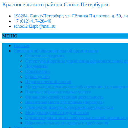
Красносельского района Санкт-Петербурга
198264, Санкт-Петербург, ул. Лётчика Пилютова, д. 50, л
+7 (812) 417–28–46
school242spb@mail.ru
МЕНЮ
Главная
Сведения об образовательной организации
Основные сведения
Структура и органы управления образовательной о
Документы
Образование
Руководство
Педагогический состав
Материально-техническое обеспечение и оснащеннос
Платные образовательные услуги
Финансово-хозяйственная деятельность
Вакантные места для приема (перевода)
Стипендии и меры поддержки обучающихся
Международное сотрудничество
Организация питания в образовательной организац
Образовательные стандарты и требования
Ученикам