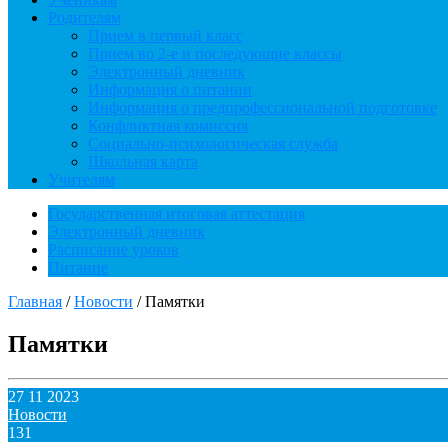
Родителям
Прием в первый класс
Прием во 2-е и последующие классы
Электронный дневник
Информация о питании
Информация о предпрофессиональной подготовке
Конфликтная комиссия
Социально-психологическая служба
Школьная карта
Учителям
Государственная итоговая аттестация
Электронный дневник
Расписание уроков
Питание
Главная
/
Новости
/
Памятки
Памятки
27 11 2023
Новости
131