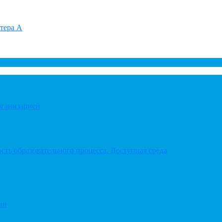
итера А
рганизацией
ть образовательного процесса. Доступная среда
ии