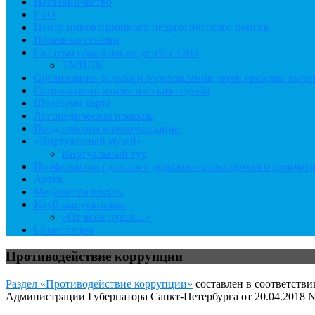
Наставничество
ГТО
Центр инновационного педагогического поиска
Полезные ссылки
Система образования детей с ОВЗ
ТМППК
Организация отдыха и оздоровления детей граждан льго
Социально-психологическая служба
Школьная карта
Логопедическая помощь
Предложения и рекомендации
«Виртуальный музей»
Виртуальный тур
Профилактика детского дорожно-транспортного травмат
Артек
Медалисты школы
Клуб выпускников
«От всей души…»
Совет отцов
Противодействие коррупции
Раздел «Противодействие коррупции»
составлен в соответстви
Администрации Губернатора Санкт-Петербурга от 20.04.2018 №