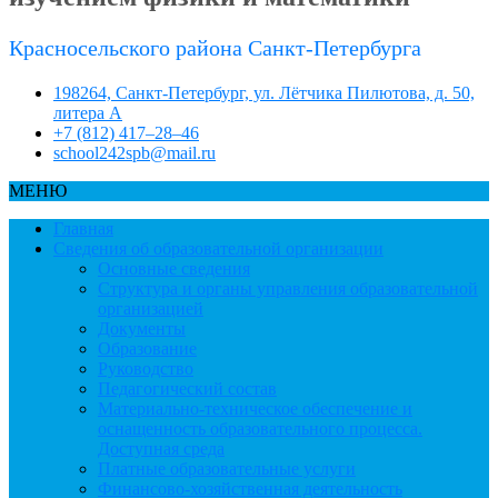
Красносельского района Санкт-Петербурга
198264, Санкт-Петербург, ул. Лётчика Пилютова, д. 50,
литера А
+7 (812) 417–28–46
school242spb@mail.ru
МЕНЮ
Главная
Сведения об образовательной организации
Основные сведения
Структура и органы управления образовательной
организацией
Документы
Образование
Руководство
Педагогический состав
Материально-техническое обеспечение и
оснащенность образовательного процесса.
Доступная среда
Платные образовательные услуги
Финансово-хозяйственная деятельность