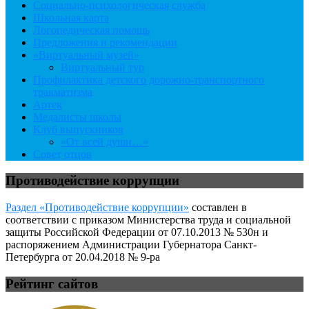
Социально-психологическая служба
Школьная карта
Логопедическая помощь
Предложения и рекомендации
«Виртуальный музей»
Виртуальный тур
Профилактика детского дорожно-транспортного
травматизма
Артек
Медалисты школы
Клуб выпускников
«От всей души…»
Совет отцов
Противодействие коррупции
Раздел «Противодействие коррупции»
составлен в
соответствии с приказом Министерства труда и социальной
защиты Российской Федерации от 07.10.2013 № 530н и
распоряжением Администрации Губернатора Санкт-
Петербурга от 20.04.2018 № 9-ра
Рейтинг сайтов