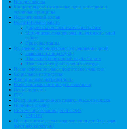
История школы
Концепция развития школы: идеи, категории и
основные принципы
Педагогический состав
Воспитательная работа
Документы по воспитательной работе
Методические материалы по воспитательной
работе
Профориентация
Отделение дополнительного образования детей
Главная страница ОДОД
Школьный спортивный клуб «Пилот»
Школьный театр «Ступени к театру»
Предпрофессиональная подготовка учащихся
Социальное партнёрство
Функциональная грамотность
Всероссийская олимпиада школьников
Наставничество
ГТО
Центр инновационного педагогического поиска
Полезные ссылки
Система образования детей с ОВЗ
ТМППК
Организация отдыха и оздоровления детей граждан
льготных категорий