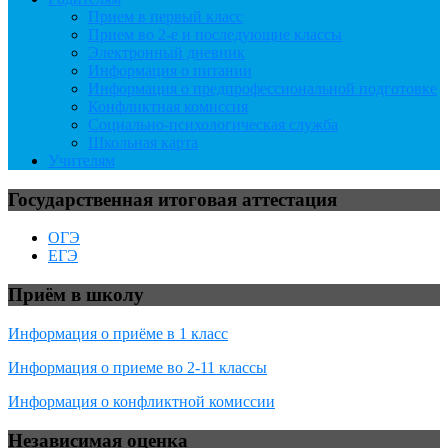
Прием в первый класс
Прием во 2-е и последующие классы
Электронный дневник
Информация о питании
Информация о предпрофессиональной подготовке
Конфликтная комиссия
Социально-психологическая служба
Школьная карта
Учителям
Государственная итоговая аттестация
ОГЭ
ЕГЭ
Приём в школу
Информация о приёме в 1 класс
Информация о приеме во 2-11 классы
Информация о конфликтной комиссии
Независимая оценка