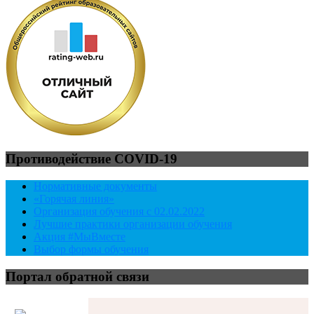
Противодействие COVID-19
Нормативные документы
«Горячая линия»
Организация обучения с 02.02.2022
Лучшие практики организации обучения
Акция #МыВместе
Выбор формы обучения
Портал обратной связи