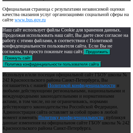
Официальная страница с результатами независимой оценки
качества оказания услуг организациями социальной сферы на
сайте
www.bus.gov.ru
Наш сайт использует файлы Cookie для хранения данных.
Продолжая использовать наш сайт, Вы даете свое согласие на
работу с этими файлами, в соответствии с Политикой
конфиденциальности пользователя сайта. Если Вы не
согласны, то просто покиньте наш сайт.
Продолжить
Покинуть сайт
Политика конфиденциальности пользователя сайта
Используя и/или посещая официальной сайт ГБОУ школы №
242 Красносельского района Санкт-Петербурга, Вы
соглашаетесь с нашей
Политикой конфиденциальности
и
любыми действующими региональными, национальными и
международными законодательными и нормативными
актами, в том числе, но не ограничиваясь, нормами
действующего законодательства Российской Федерации.
Администрация сайта оставляет за собой право в любой
момент изменять
Политику конфиденциальности
, публикуя
данные изменения на официальном сайте ГБОУ школы № 242
Красносельского района Санкт-Петербурга.