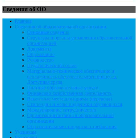
Сведения об ОО
Главная
Сведения об образовательной организации
Основные сведения
Структура и органы управления образовательной
организацией
Документы
Образование
Руководство
Педагогический состав
Материально-техническое обеспечение и
оснащенность образовательного процесса.
Доступная среда
Платные образовательные услуги
Финансово-хозяйственная деятельность
Вакантные места для приема (перевода)
Стипендии и меры поддержки обучающихся
Международное сотрудничество
Организация питания в образовательной
организации
Образовательные стандарты и требования
Ученикам
Родителям