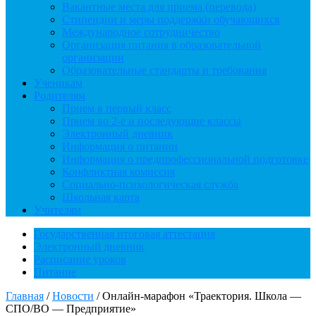
Вакантные места для приема (перевода)
Стипендии и меры поддержки обучающихся
Международное сотрудничество
Организация питания в образовательной
организации
Образовательные стандарты и требования
Ученикам
Родителям
Прием в первый класс
Прием во 2-е и последующие классы
Электронный дневник
Информация о питании
Информация о предпрофессиональной подготовке
Конфликтная комиссия
Социально-психологическая служба
Школьная карта
Учителям
Государственная итоговая аттестация
Электронный дневник
Расписание уроков
Питание
Главная
/
Новости
/
Онлайн-марафон «Траектория. Школа —
СПО/ВО — Предприятие»