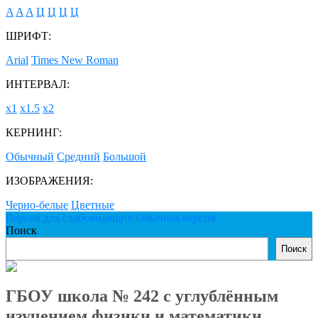
A
A
A
Ц
Ц
Ц
Ц
ШРИФТ:
Arial
Times New Roman
ИНТЕРВАЛ:
х1
х1.5
х2
КЕРНИНГ:
Обычный
Средний
Большой
ИЗОБРАЖЕНИЯ:
Черно-белые
Цветные
Версия для слабовидящих
Обычная версия
Поиск
Поиск
ГБОУ школа № 242 с углублённым
изучением физики и математики