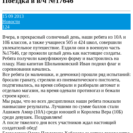
Поездка в в/ч №17646
15 09 2013
Новости
124
Вчера, в прекрасный солнечный день, наши ребята из 10А и
10Б классов, а также учащиеся 505 и 424 школ, совершили
увлекательное путешествие. Ездили они в военную часть
№17646, где прожили целый день как настоящие солдаты.
Ребята получили камуфляжную форму и выстроились на
плацу. Наш капитан Шильниковский Иван поднял флаг и
соревнования начались.
Все ребята (и мальчишки, и девчонки) прошли ряд испытаний:
бросали гранату, стреляли из пневматического пистолета,
подтягивались, на время собирали и разбирали автомат и
отдельно магазин, на время одевали противогаз и бежали
строем кросс.
Мы рады, что во всех дисциплинах наши ребята показали
наивысшие результаты. Лучшими по сумме баллов стали
Ашижев Амир (10А) среди юношей и Королева Вера (10Б)
среди девушек. Поздравляем!
А после тяжелого дня всех участников ждал настоящий
солдатский обед!