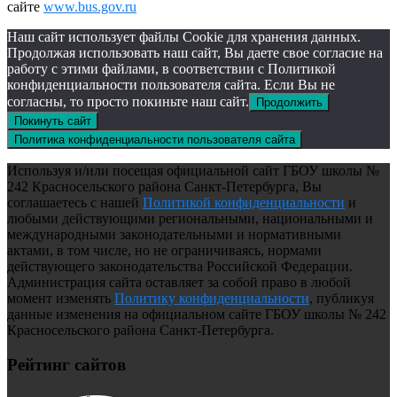
сайте
www.bus.gov.ru
Наш сайт использует файлы Cookie для хранения данных.
Продолжая использовать наш сайт, Вы даете свое согласие на
работу с этими файлами, в соответствии с Политикой
конфиденциальности пользователя сайта. Если Вы не
согласны, то просто покиньте наш сайт.
Продолжить
Покинуть сайт
Политика конфиденциальности пользователя сайта
Используя и/или посещая официальной сайт ГБОУ школы №
242 Красносельского района Санкт-Петербурга, Вы
соглашаетесь с нашей
Политикой конфиденциальности
и
любыми действующими региональными, национальными и
международными законодательными и нормативными
актами, в том числе, но не ограничиваясь, нормами
действующего законодательства Российской Федерации.
Администрация сайта оставляет за собой право в любой
момент изменять
Политику конфиденциальности
, публикуя
данные изменения на официальном сайте ГБОУ школы № 242
Красносельского района Санкт-Петербурга.
Рейтинг сайтов