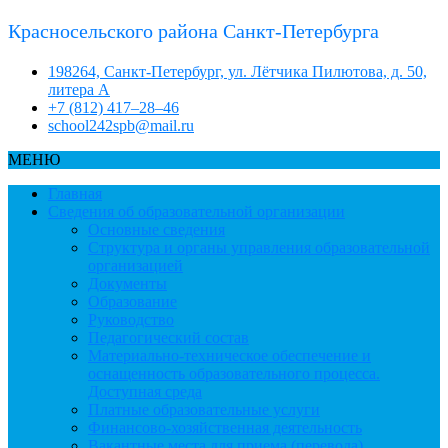
Красносельского района Санкт-Петербурга
198264, Санкт-Петербург, ул. Лётчика Пилютова, д. 50,
литера А
+7 (812) 417–28–46
school242spb@mail.ru
МЕНЮ
Главная
Сведения об образовательной организации
Основные сведения
Структура и органы управления образовательной
организацией
Документы
Образование
Руководство
Педагогический состав
Материально-техническое обеспечение и
оснащенность образовательного процесса.
Доступная среда
Платные образовательные услуги
Финансово-хозяйственная деятельность
Вакантные места для приема (перевода)