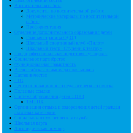
Педагогический состав
Воспитательная работа
Документы по воспитательной работе
Методические материалы по воспитательной
работе
Профориентация
Отделение дополнительного образования детей
Главная страница ОДОД
Школьный спортивный клуб «Пилот»
Школьный театр «Ступени к театру»
Предпрофессиональная подготовка учащихся
Социальное партнёрство
Функциональная грамотность
Всероссийская олимпиада школьников
Наставничество
ГТО
Центр инновационного педагогического поиска
Полезные ссылки
Система образования детей с ОВЗ
ТМППК
Организация отдыха и оздоровления детей граждан
льготных категорий
Социально-психологическая служба
Школьная карта
Логопедическая помощь