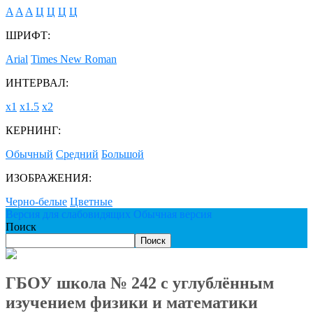
A
A
A
Ц
Ц
Ц
Ц
ШРИФТ:
Arial
Times New Roman
ИНТЕРВАЛ:
х1
х1.5
х2
КЕРНИНГ:
Обычный
Средний
Большой
ИЗОБРАЖЕНИЯ:
Черно-белые
Цветные
Версия для слабовидящих
Обычная версия
Поиск
Поиск
ГБОУ школа № 242 с углублённым
изучением физики и математики