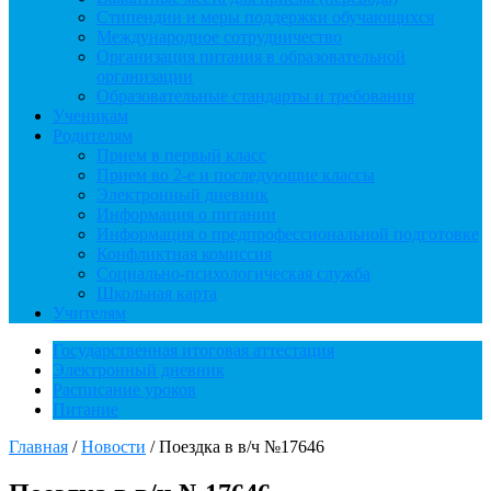
Стипендии и меры поддержки обучающихся
Международное сотрудничество
Организация питания в образовательной
организации
Образовательные стандарты и требования
Ученикам
Родителям
Прием в первый класс
Прием во 2-е и последующие классы
Электронный дневник
Информация о питании
Информация о предпрофессиональной подготовке
Конфликтная комиссия
Социально-психологическая служба
Школьная карта
Учителям
Государственная итоговая аттестация
Электронный дневник
Расписание уроков
Питание
Главная
/
Новости
/
Поездка в в/ч №17646