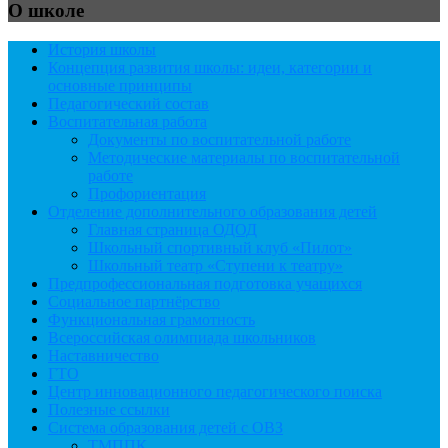
О школе
История школы
Концепция развития школы: идеи, категории и
основные принципы
Педагогический состав
Воспитательная работа
Документы по воспитательной работе
Методические материалы по воспитательной
работе
Профориентация
Отделение дополнительного образования детей
Главная страница ОДОД
Школьный спортивный клуб «Пилот»
Школьный театр «Ступени к театру»
Предпрофессиональная подготовка учащихся
Социальное партнёрство
Функциональная грамотность
Всероссийская олимпиада школьников
Наставничество
ГТО
Центр инновационного педагогического поиска
Полезные ссылки
Система образования детей с ОВЗ
ТМППК