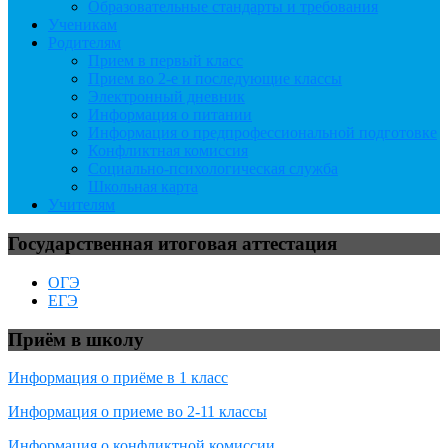
Образовательные стандарты и требования
Ученикам
Родителям
Прием в первый класс
Прием во 2-е и последующие классы
Электронный дневник
Информация о питании
Информация о предпрофессиональной подготовке
Конфликтная комиссия
Социально-психологическая служба
Школьная карта
Учителям
Государственная итоговая аттестация
ОГЭ
ЕГЭ
Приём в школу
Информация о приёме в 1 класс
Информация о приеме во 2-11 классы
Информация о конфликтной комиссии