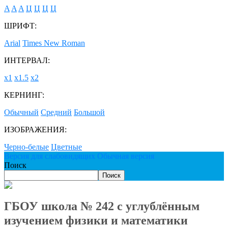
A
A
A
Ц
Ц
Ц
Ц
ШРИФТ:
Arial
Times New Roman
ИНТЕРВАЛ:
х1
х1.5
х2
КЕРНИНГ:
Обычный
Средний
Большой
ИЗОБРАЖЕНИЯ:
Черно-белые
Цветные
Версия для слабовидящих
Обычная версия
Поиск
Поиск
ГБОУ школа № 242 с углублённым
изучением физики и математики