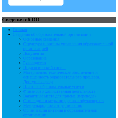
Сведения об ОО
Главная
Сведения об образовательной организации
Основные сведения
Структура и органы управления образовательной
организацией
Документы
Образование
Руководство
Педагогический состав
Материально-техническое обеспечение и
оснащенность образовательного процесса.
Доступная среда
Платные образовательные услуги
Финансово-хозяйственная деятельность
Вакантные места для приема (перевода)
Стипендии и меры поддержки обучающихся
Международное сотрудничество
Организация питания в образовательной
организации