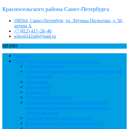
Красносельского района Санкт-Петербурга
198264, Санкт-Петербург, ул. Лётчика Пилютова, д. 50,
литера А
+7 (812) 417–28–46
school242spb@mail.ru
МЕНЮ
Главная
Сведения об образовательной организации
Основные сведения
Структура и органы управления образовательной
организацией
Документы
Образование
Руководство
Педагогический состав
Материально-техническое обеспечение и
оснащенность образовательного процесса.
Доступная среда
Платные образовательные услуги
Финансово-хозяйственная деятельность
Вакантные места для приема (перевода)