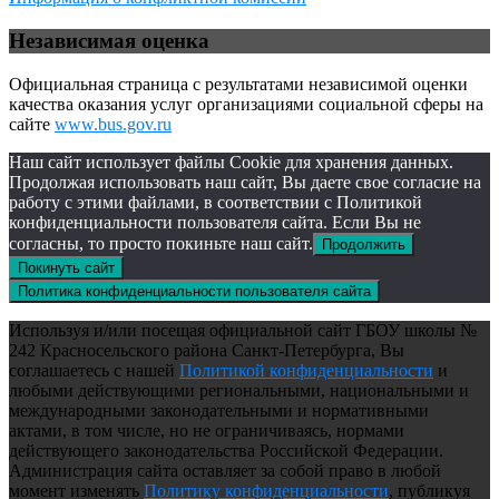
Независимая оценка
Официальная страница с результатами независимой оценки
качества оказания услуг организациями социальной сферы на
сайте
www.bus.gov.ru
Наш сайт использует файлы Cookie для хранения данных.
Продолжая использовать наш сайт, Вы даете свое согласие на
работу с этими файлами, в соответствии с Политикой
конфиденциальности пользователя сайта. Если Вы не
согласны, то просто покиньте наш сайт.
Продолжить
Покинуть сайт
Политика конфиденциальности пользователя сайта
Используя и/или посещая официальной сайт ГБОУ школы №
242 Красносельского района Санкт-Петербурга, Вы
соглашаетесь с нашей
Политикой конфиденциальности
и
любыми действующими региональными, национальными и
международными законодательными и нормативными
актами, в том числе, но не ограничиваясь, нормами
действующего законодательства Российской Федерации.
Администрация сайта оставляет за собой право в любой
момент изменять
Политику конфиденциальности
, публикуя