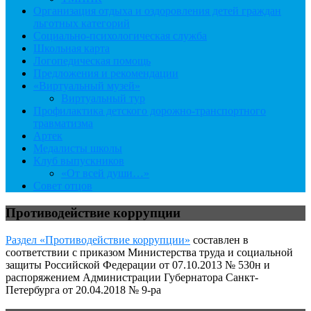
Организация отдыха и оздоровления детей граждан
льготных категорий
Социально-психологическая служба
Школьная карта
Логопедическая помощь
Предложения и рекомендации
«Виртуальный музей»
Виртуальный тур
Профилактика детского дорожно-транспортного
травматизма
Артек
Медалисты школы
Клуб выпускников
«От всей души…»
Совет отцов
Противодействие коррупции
Раздел «Противодействие коррупции»
составлен в
соответствии с приказом Министерства труда и социальной
защиты Российской Федерации от 07.10.2013 № 530н и
распоряжением Администрации Губернатора Санкт-
Петербурга от 20.04.2018 № 9-ра