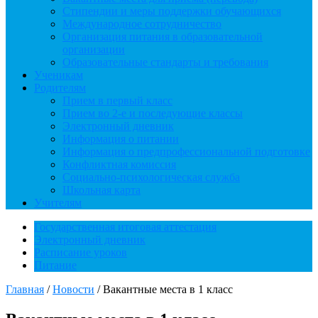
Стипендии и меры поддержки обучающихся
Международное сотрудничество
Организация питания в образовательной
организации
Образовательные стандарты и требования
Ученикам
Родителям
Прием в первый класс
Прием во 2-е и последующие классы
Электронный дневник
Информация о питании
Информация о предпрофессиональной подготовке
Конфликтная комиссия
Социально-психологическая служба
Школьная карта
Учителям
Государственная итоговая аттестация
Электронный дневник
Расписание уроков
Питание
Главная
/
Новости
/
Вакантные места в 1 класс