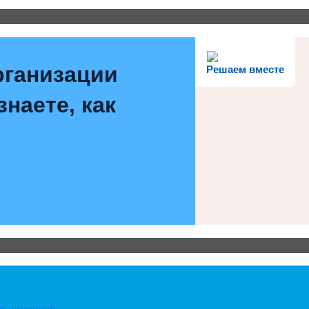
рганизации
Решаем вместе
наете, как
рганизацией