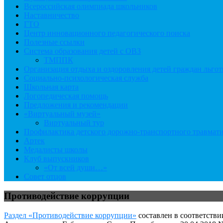
Всероссийская олимпиада школьников
Наставничество
ГТО
Центр инновационного педагогического поиска
Полезные ссылки
Система образования детей с ОВЗ
ТМППК
Организация отдыха и оздоровления детей граждан льго
Социально-психологическая служба
Школьная карта
Логопедическая помощь
Предложения и рекомендации
«Виртуальный музей»
Виртуальный тур
Профилактика детского дорожно-транспортного травмат
Артек
Медалисты школы
Клуб выпускников
«От всей души…»
Совет отцов
Противодействие коррупции
Раздел «Противодействие коррупции»
составлен в соответстви