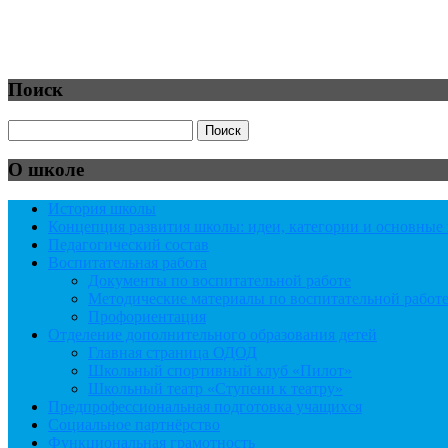
Поиск
О школе
История школы
Концепция развития школы: идеи, категории и основны
Педагогический состав
Воспитательная работа
Документы по воспитательной работе
Методические материалы по воспитательной работ
Профориентация
Отделение дополнительного образования детей
Главная страница ОДОД
Школьный спортивный клуб «Пилот»
Школьный театр «Ступени к театру»
Предпрофессиональная подготовка учащихся
Социальное партнёрство
Функциональная грамотность