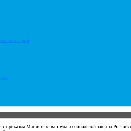
тных категорий
изма
и с приказом Министерства труда и социальной защиты Российс