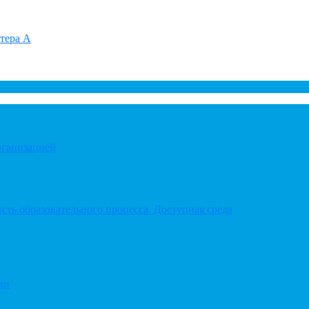
итера А
рганизацией
ть образовательного процесса. Доступная среда
ии