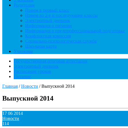
Родителям
Прием в первый класс
Прием во 2-е и последующие классы
Электронный дневник
Информация о питании
Информация о предпрофессиональной подготовке
Конфликтная комиссия
Социально-психологическая служба
Школьная карта
Учителям
Государственная итоговая аттестация
Электронный дневник
Расписание уроков
Питание
Главная
/
Новости
/
Выпускной 2014
Выпускной 2014
17 06 2014
Новости
114