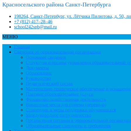
Красносельского района Санкт-Петербурга
198264, Санкт-Петербург, ул. Лётчика Пилютова, д. 50, л
+7 (812) 417–28–46
school242spb@mail.ru
МЕНЮ
Главная
Сведения об образовательной организации
Основные сведения
Структура и органы управления образовательной о
Документы
Образование
Руководство
Педагогический состав
Материально-техническое обеспечение и оснащеннос
Платные образовательные услуги
Финансово-хозяйственная деятельность
Вакантные места для приема (перевода)
Стипендии и меры поддержки обучающихся
Международное сотрудничество
Организация питания в образовательной организац
Образовательные стандарты и требования
Ученикам