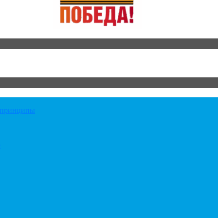
е принципы
е