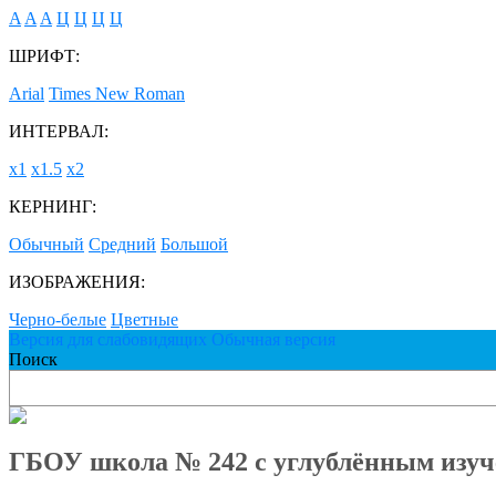
A
A
A
Ц
Ц
Ц
Ц
ШРИФТ:
Arial
Times New Roman
ИНТЕРВАЛ:
х1
х1.5
х2
КЕРНИНГ:
Обычный
Средний
Большой
ИЗОБРАЖЕНИЯ:
Черно-белые
Цветные
Версия для слабовидящих
Обычная версия
Поиск
ГБОУ школа № 242 с углублённым изуч