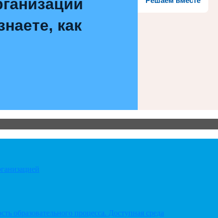
рганизации
Решаем вместе
наете, как
рганизацией
ть образовательного процесса. Доступная среда