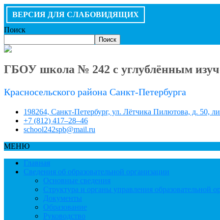
ВЕРСИЯ ДЛЯ СЛАБОВИДЯЩИХ
Поиск
Поиск
ГБОУ школа № 242 с углублённым изуч
Красносельского района Санкт-Петербурга
198264, Санкт-Петербург, ул. Лётчика Пилютова, д. 50, л
+7 (812) 417–28–46
school242spb@mail.ru
МЕНЮ
Главная
Сведения об образовательной организации
Основные сведения
Структура и органы управления образовательной о
Документы
Образование
Руководство