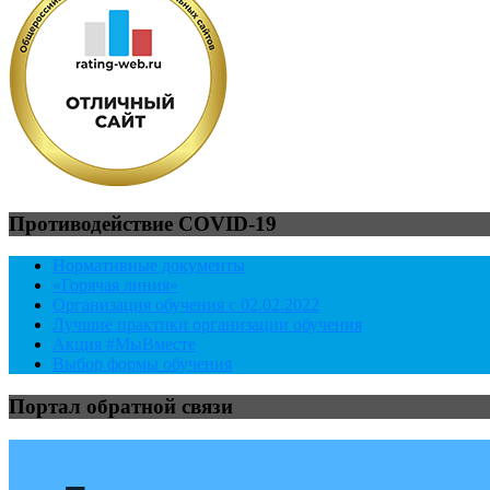
Противодействие COVID-19
Нормативные документы
«Горячая линия»
Организация обучения с 02.02.2022
Лучшие практики организации обучения
Акция #МыВместе
Выбор формы обучения
Портал обратной связи