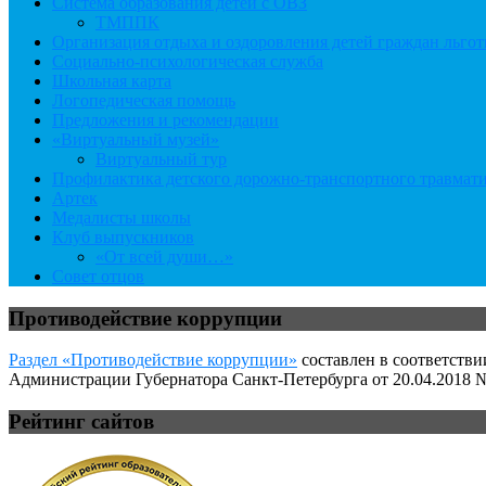
Система образования детей с ОВЗ
ТМППК
Организация отдыха и оздоровления детей граждан льго
Социально-психологическая служба
Школьная карта
Логопедическая помощь
Предложения и рекомендации
«Виртуальный музей»
Виртуальный тур
Профилактика детского дорожно-транспортного травмат
Артек
Медалисты школы
Клуб выпускников
«От всей души…»
Совет отцов
Противодействие коррупции
Раздел «Противодействие коррупции»
составлен в соответстви
Администрации Губернатора Санкт-Петербурга от 20.04.2018 №
Рейтинг сайтов