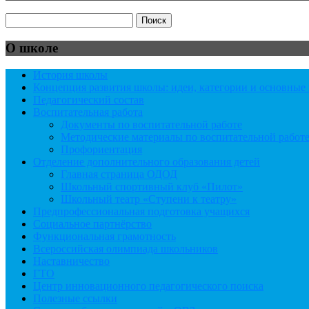
О школе
История школы
Концепция развития школы: идеи, категории и основны
Педагогический состав
Воспитательная работа
Документы по воспитательной работе
Методические материалы по воспитательной работ
Профориентация
Отделение дополнительного образования детей
Главная страница ОДОД
Школьный спортивный клуб «Пилот»
Школьный театр «Ступени к театру»
Предпрофессиональная подготовка учащихся
Социальное партнёрство
Функциональная грамотность
Всероссийская олимпиада школьников
Наставничество
ГТО
Центр инновационного педагогического поиска
Полезные ссылки