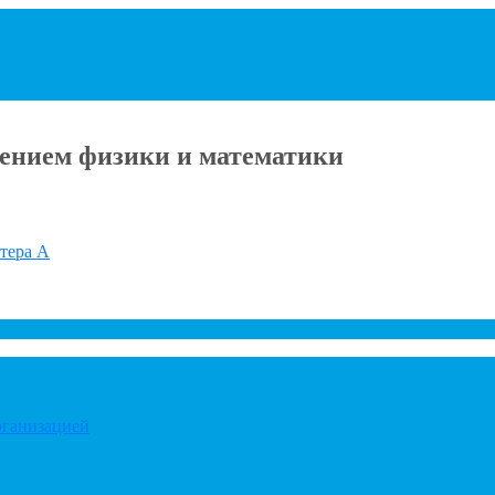
ением физики и математики
итера А
рганизацией