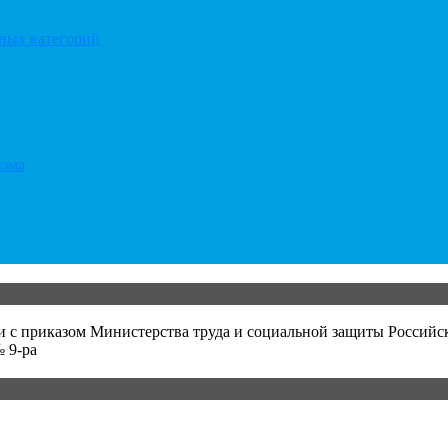
тных категорий
изма
и с приказом Министерства труда и социальной защиты Российс
 9-ра