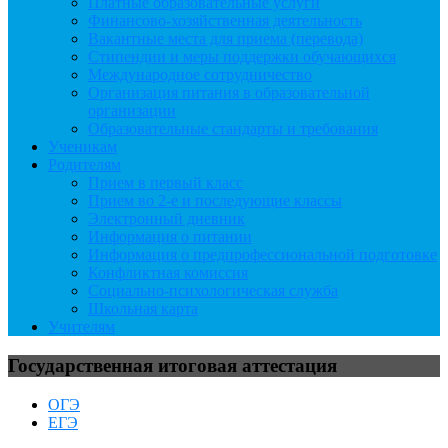
Платные образовательные услуги
Финансово-хозяйственная деятельность
Вакантные места для приема (перевода)
Стипендии и меры поддержки обучающихся
Международное сотрудничество
Организация питания в образовательной
организации
Образовательные стандарты и требования
Ученикам
Родителям
Прием в первый класс
Прием во 2-е и последующие классы
Электронный дневник
Информация о питании
Информация о предпрофессиональной подготовке
Конфликтная комиссия
Социально-психологическая служба
Школьная карта
Учителям
Государственная итоговая аттестация
ОГЭ
ЕГЭ