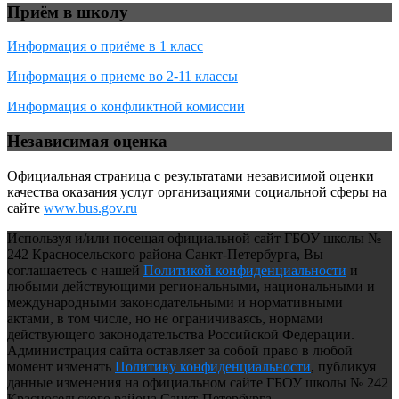
Приём в школу
Информация о приёме в 1 класс
Информация о приеме во 2-11 классы
Информация о конфликтной комиссии
Независимая оценка
Официальная страница с результатами независимой оценки
качества оказания услуг организациями социальной сферы на
сайте
www.bus.gov.ru
Используя и/или посещая официальной сайт ГБОУ школы №
242 Красносельского района Санкт-Петербурга, Вы
соглашаетесь с нашей
Политикой конфиденциальности
и
любыми действующими региональными, национальными и
международными законодательными и нормативными
актами, в том числе, но не ограничиваясь, нормами
действующего законодательства Российской Федерации.
Администрация сайта оставляет за собой право в любой
момент изменять
Политику конфиденциальности
, публикуя
данные изменения на официальном сайте ГБОУ школы № 242
Красносельского района Санкт-Петербурга.