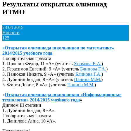
Результаты открытых олимпиад
ИТМО
23 04 2015
Новости
125
«Открытая олимпиада школьников по математике»
2014/2015 учебного года
Поощрительная грамота
1. Прошин Федор, 11 «А» (учитель
Хромова Е.А.
)
2. Герасимов Евгений, 9 «А» (учитель
Блинова Г.А.
)
3. Панюков Никита, 9 «А» (учитель
Блинова Г.А.
)
4. Дубинин Богдан, 8 «А» (учитель
Панина М.М.
)
5. Фирса Денис, 8 «А» (учитель
Панина М.М.
)
«
Открытая олимпиада школьников «Информационные
технологии» 2014/2015 учебного года
»
Диплом III степени
1. Дубинин Богдан, 8 «А»
Поощрительная грамота
1. Данилова Анна, 10 «А».
Поздравляем!