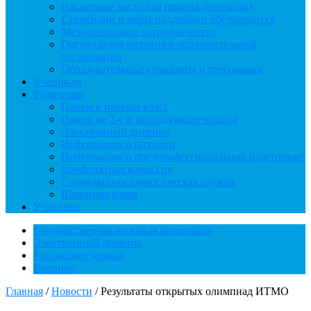
Вакантные места для приема (перевода)
Стипендии и меры поддержки обучающихся
Международное сотрудничество
Организация питания в образовательной
организации
Образовательные стандарты и требования
Ученикам
Родителям
Прием в первый класс
Прием во 2-е и последующие классы
Электронный дневник
Информация о питании
Информация о предпрофессиональной подготовке
Конфликтная комиссия
Социально-психологическая служба
Школьная карта
Учителям
Государственная итоговая аттестация
Электронный дневник
Расписание уроков
Питание
Главная
/
Новости
/
Результаты открытых олимпиад ИТМО