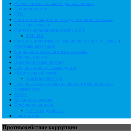
Всероссийская олимпиада школьников
Наставничество
ГТО
Центр инновационного педагогического поиска
Полезные ссылки
Система образования детей с ОВЗ
ТМППК
Организация отдыха и оздоровления детей граждан
льготных категорий
Социально-психологическая служба
Школьная карта
Логопедическая помощь
Предложения и рекомендации
«Виртуальный музей»
Виртуальный тур
Профилактика детского дорожно-транспортного
травматизма
Артек
Медалисты школы
Клуб выпускников
«От всей души…»
Совет отцов
Противодействие коррупции