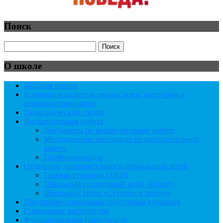
Поиск
О школе
История школы
Концепция развития школы: идеи, категории и
основные принципы
Педагогический состав
Воспитательная работа
Документы по воспитательной работе
Методические материалы по воспитательной
работе
Профориентация
Отделение дополнительного образования детей
Главная страница ОДОД
Школьный спортивный клуб «Пилот»
Школьный театр «Ступени к театру»
Предпрофессиональная подготовка учащихся
Социальное партнёрство
Функциональная грамотность