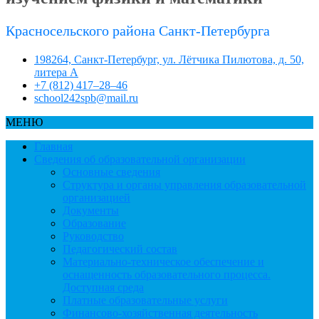
Красносельского района Санкт-Петербурга
198264, Санкт-Петербург, ул. Лётчика Пилютова, д. 50,
литера А
+7 (812) 417–28–46
school242spb@mail.ru
МЕНЮ
Главная
Сведения об образовательной организации
Основные сведения
Структура и органы управления образовательной
организацией
Документы
Образование
Руководство
Педагогический состав
Материально-техническое обеспечение и
оснащенность образовательного процесса.
Доступная среда
Платные образовательные услуги
Финансово-хозяйственная деятельность