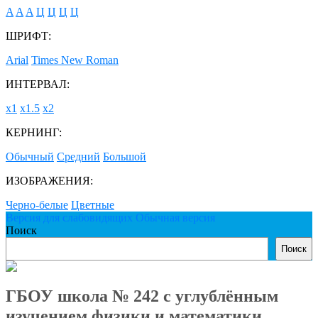
A
A
A
Ц
Ц
Ц
Ц
ШРИФТ:
Arial
Times New Roman
ИНТЕРВАЛ:
х1
х1.5
х2
КЕРНИНГ:
Обычный
Средний
Большой
ИЗОБРАЖЕНИЯ:
Черно-белые
Цветные
Версия для слабовидящих
Обычная версия
Поиск
Поиск
ГБОУ школа № 242 с углублённым
изучением физики и математики