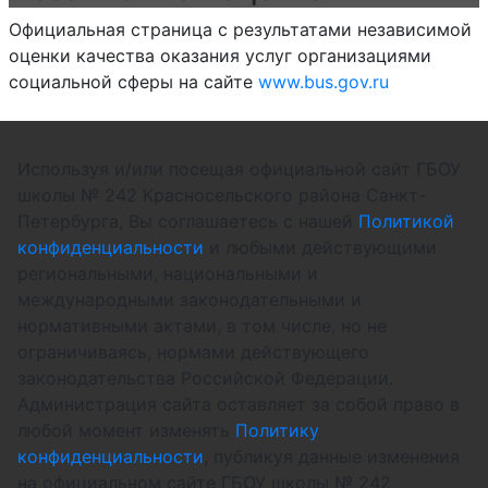
Официальная страница с результатами независимой
оценки качества оказания услуг организациями
социальной сферы на сайте
www.bus.gov.ru
Используя и/или посещая официальной сайт ГБОУ
школы № 242 Красносельского района Санкт-
Петербурга, Вы соглашаетесь с нашей
Политикой
конфиденциальности
и любыми действующими
региональными, национальными и
международными законодательными и
нормативными актами, в том числе, но не
ограничиваясь, нормами действующего
законодательства Российской Федерации.
Администрация сайта оставляет за собой право в
любой момент изменять
Политику
конфиденциальности
, публикуя данные изменения
на официальном сайте ГБОУ школы № 242