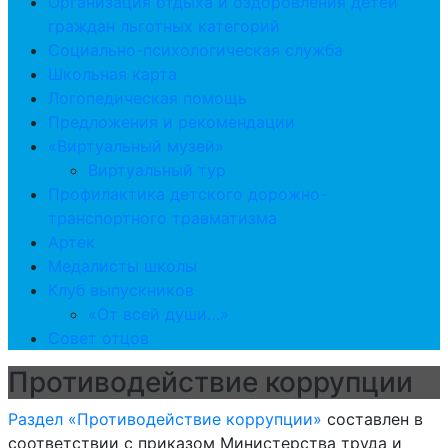
Организация отдыха и оздоровления детей
граждан льготных категорий
Социально-психологическая служба
Школьная карта
Логопедическая помощь
Предложения и рекомендации
«Виртуальный музей»
Виртуальный тур
Профилактика детского дорожно-
транспортного травматизма
Артек
Медалисты школы
Клуб выпускников
«От всей души…»
Совет отцов
Противодействие коррупции
Раздел «Противодействие коррупции»
составлен в
соответствии с приказом Министерства труда и