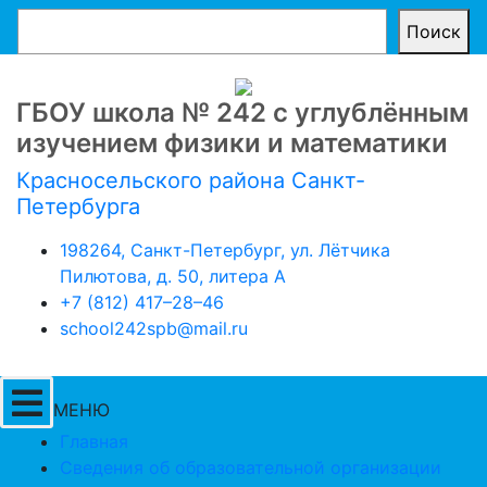
Поиск
ГБОУ школа № 242 с углублённым
изучением физики и математики
Красносельского района Санкт-
Петербурга
198264, Санкт-Петербург, ул. Лётчика
Пилютова, д. 50, литера А
+7 (812) 417–28–46
school242spb@mail.ru
МЕНЮ
Главная
Сведения об образовательной организации