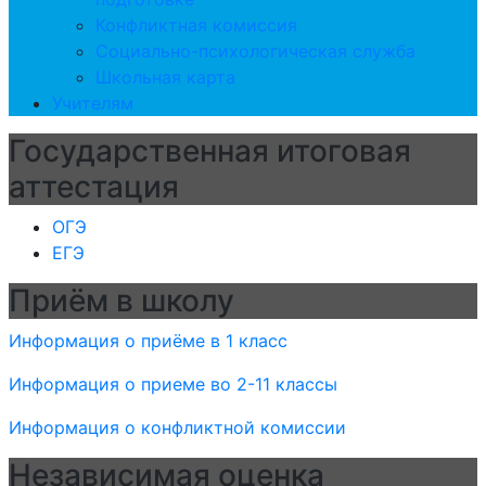
Конфликтная комиссия
Социально-психологическая служба
Школьная карта
Учителям
Государственная итоговая
аттестация
ОГЭ
ЕГЭ
Приём в школу
Информация о приёме в 1 класс
Информация о приеме во 2-11 классы
Информация о конфликтной комиссии
Независимая оценка