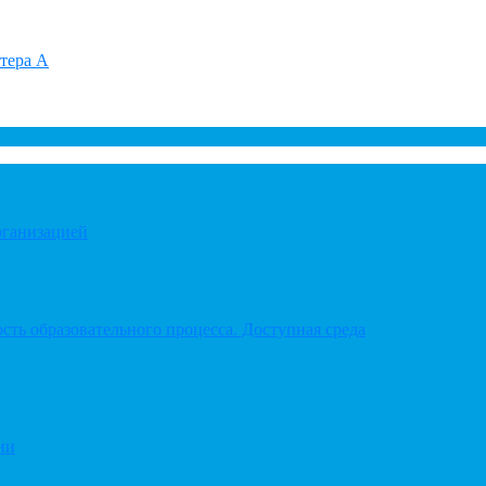
итера А
рганизацией
ть образовательного процесса. Доступная среда
ии