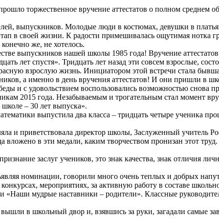
 прошло торжественное вручение аттестатов о полном среднем 
елей, выпускников. Молодые люди в костюмах, девушки в платья
тап в своей жизни. К радости примешивалась ощутимая нотка гр
конечно же, не хотелось.
тве выпускников нашей школы 1985 года! Вручение аттестатов
ь лет спустя». Тридцать лет назад эти совсем взрослые, состо
расную взрослую жизнь. Инициатором этой встречи стала бывш
ников, а именно в день вручения аттестатов! И они пришли в ш
ды и с удовольствием воспользовались возможностью снова при
никам 2015 года. Незабываемым и трогательным стал момент вр
школе – 30 лет выпуска».
атематики выпустила два класса – тридцать четыре ученика про
ла и приветствовала директор школы, Заслуженный учитель Р
да вложено в эти медали, каким творчеством пронизан этот труд
признание заслуг учеников, это знак качества, знак отличия ли
ъявляя номинации, говорили много очень теплых и добрых напут
 конкурсах, мероприятиях, за активную работу в составе школьн
и «Наши мудрые наставники – родители». Классные руководители
вышли в школьный двор и, взявшись за руки, загадали самые за