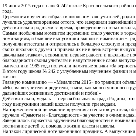
19 июня 2015 года в нашей 242 школе Красносельского района
года.
Церемония вручения собрала в школьном зале учителей, родит
лучились удовлетворением оттого, что завершили важнейший э
действительно родными за время, проведенное в стенах школы, 
Самым необычным моментом церемонии стало участие в торжес
номинациям, и бывшие выпускники вышли в номинации «Тридцат
получили аттестаты и отправились в большую сложную и прек
своих школьных друзей и привела их не в день встречи выпуск
школьным этажам», вспомнили первые радости и школьные побе
благодарности своим учителям и напутственные слова выпуск
выпускники 1985 года получили памятные значки «За верность 
В этом году школа № 242 с углубленным изучением физики и м
жизни.
Главную номинацию — «Медалисты 2015» по традиции объявля
«Мы, ваши учителя и родители, знаем, как много упорного тру
дальнейших жизненных достижений и побед!»
Действительно, медаль — первая большая награда Родины, это 
году выпускники нашей школы получили три медали.
На торжественной церемонии вручения аттестатов учителя, об
вручали «Грамоты и «Благодарности» за участие в олимпиадах,
Завершилось торжество вручением благодарностей в номинаци
воспитание детей за помощь в жизни класса и школы.
На такой лирической ноте закончился праздник. А выпускники 