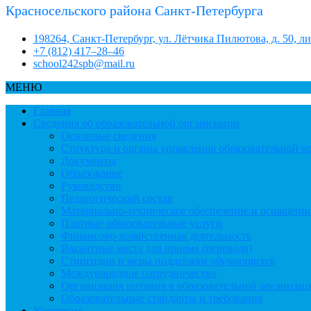
Красносельского района Санкт-Петербурга
198264, Санкт-Петербург, ул. Лётчика Пилютова, д. 50, л
+7 (812) 417–28–46
school242spb@mail.ru
МЕНЮ
Главная
Сведения об образовательной организации
Основные сведения
Структура и органы управления образовательной о
Документы
Образование
Руководство
Педагогический состав
Материально-техническое обеспечение и оснащеннос
Платные образовательные услуги
Финансово-хозяйственная деятельность
Вакантные места для приема (перевода)
Стипендии и меры поддержки обучающихся
Международное сотрудничество
Организация питания в образовательной организац
Образовательные стандарты и требования
Ученикам