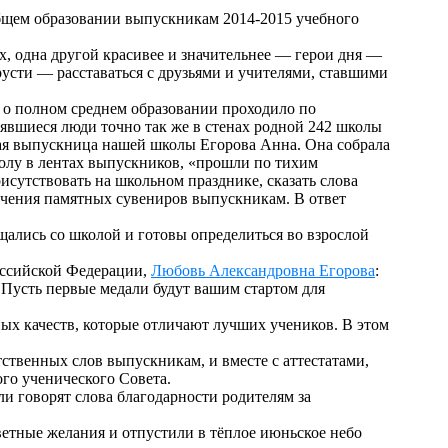
общем образовании выпускникам 2014-2015 учебного
х, одна другой красивее и значительнее — герои дня —
усти — расставаться с друзьями и учителями, ставшими
 о полном среднем образовании проходило по
явшиеся люди точно так же в стенах родной 242 школы
ая выпускница нашей школы Егорова Анна. Она собрала
колу в лентах выпускников, «прошли по тихим
сутствовать на школьном празднике, сказать слова
учения памятных сувениров выпускникам. В ответ
щались со школой и готовы определиться во взрослой
оссийской Федерации,
Любовь Александровна Егорова
:
. Пусть первые медали будут вашим стартом для
чных качеств, которые отличают лучших учеников. В этом
ственных слов выпускникам, и вместе с аттестатами,
ого ученического Совета.
 говорят слова благодарности родителям за
ветные желания и отпустили в тёплое июньское небо