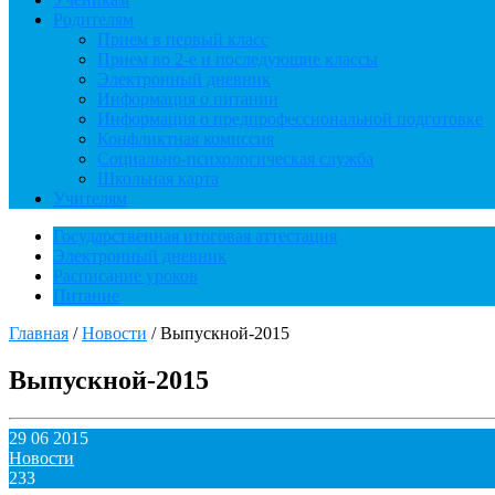
Родителям
Прием в первый класс
Прием во 2-е и последующие классы
Электронный дневник
Информация о питании
Информация о предпрофессиональной подготовке
Конфликтная комиссия
Социально-психологическая служба
Школьная карта
Учителям
Государственная итоговая аттестация
Электронный дневник
Расписание уроков
Питание
Главная
/
Новости
/
Выпускной-2015
Выпускной-2015
29 06 2015
Новости
233