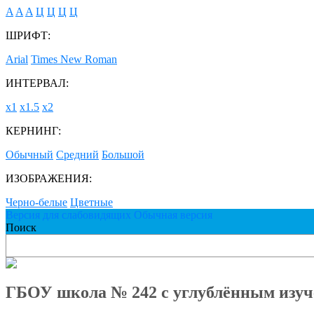
A
A
A
Ц
Ц
Ц
Ц
ШРИФТ:
Arial
Times New Roman
ИНТЕРВАЛ:
х1
х1.5
х2
КЕРНИНГ:
Обычный
Средний
Большой
ИЗОБРАЖЕНИЯ:
Черно-белые
Цветные
Версия для слабовидящих
Обычная версия
Поиск
ГБОУ школа № 242 с углублённым изуч