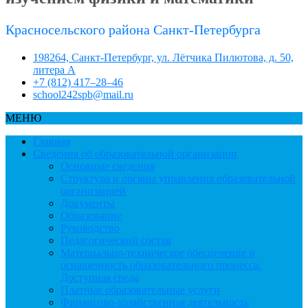
Красносельского района Санкт-Петербурга
198264, Санкт-Петербург, ул. Лётчика Пилютова, д. 50,
литера А
+7 (812) 417–28–46
school242spb@mail.ru
МЕНЮ
Главная
Сведения об образовательной организации
Основные сведения
Структура и органы управления образовательной
организацией
Документы
Образование
Руководство
Педагогический состав
Материально-техническое обеспечение и
оснащенность образовательного процесса.
Доступная среда
Платные образовательные услуги
Финансово-хозяйственная деятельность