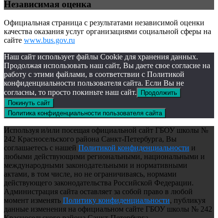
Независимая оценка
Официальная страница с результатами независимой оценки
качества оказания услуг организациями социальной сферы на
сайте
www.bus.gov.ru
Наш сайт использует файлы Cookie для хранения данных.
Продолжая использовать наш сайт, Вы даете свое согласие на
работу с этими файлами, в соответствии с Политикой
конфиденциальности пользователя сайта. Если Вы не
согласны, то просто покиньте наш сайт.
Продолжить
Покинуть сайт
Политика конфиденциальности пользователя сайта
Используя и/или посещая официальной сайт ГБОУ школы №
242 Красносельского района Санкт-Петербурга, Вы
соглашаетесь с нашей
Политикой конфиденциальности
и
любыми действующими региональными, национальными и
международными законодательными и нормативными
актами, в том числе, но не ограничиваясь, нормами
действующего законодательства Российской Федерации.
Администрация сайта оставляет за собой право в любой
момент изменять
Политику конфиденциальности
, публикуя
данные изменения на официальном сайте ГБОУ школы № 242
Красносельского района Санкт-Петербурга.