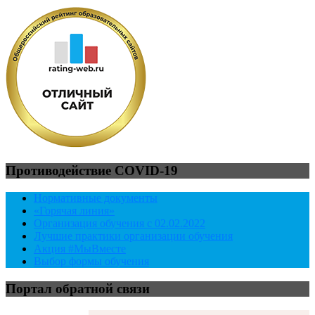
Противодействие COVID-19
Нормативные документы
«Горячая линия»
Организация обучения с 02.02.2022
Лучшие практики организации обучения
Акция #МыВместе
Выбор формы обучения
Портал обратной связи