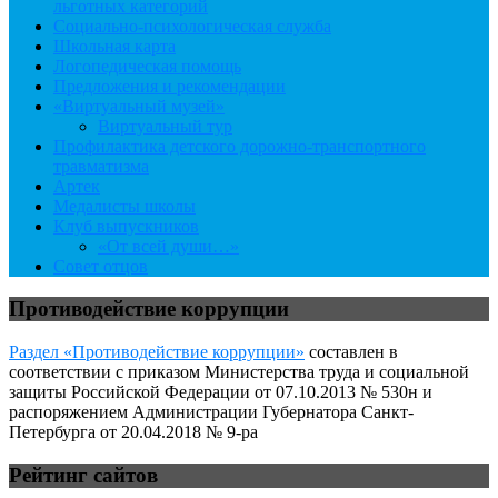
льготных категорий
Социально-психологическая служба
Школьная карта
Логопедическая помощь
Предложения и рекомендации
«Виртуальный музей»
Виртуальный тур
Профилактика детского дорожно-транспортного
травматизма
Артек
Медалисты школы
Клуб выпускников
«От всей души…»
Совет отцов
Противодействие коррупции
Раздел «Противодействие коррупции»
составлен в
соответствии с приказом Министерства труда и социальной
защиты Российской Федерации от 07.10.2013 № 530н и
распоряжением Администрации Губернатора Санкт-
Петербурга от 20.04.2018 № 9-ра
Рейтинг сайтов