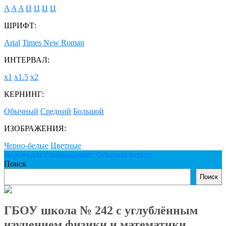
A
A
A
Ц
Ц
Ц
Ц
ШРИФТ:
Arial
Times New Roman
ИНТЕРВАЛ:
х1
х1.5
х2
КЕРНИНГ:
Обычный
Средний
Большой
ИЗОБРАЖЕНИЯ:
Черно-белые
Цветные
Версия для слабовидящих
Обычная версия
Поиск
Поиск
ГБОУ школа № 242 с углублённым
изучением физики и математики