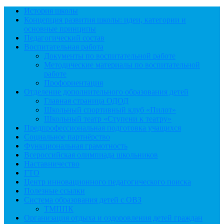
История школы
Концепция развития школы: идеи, категории и
основные принципы
Педагогический состав
Воспитательная работа
Документы по воспитательной работе
Методические материалы по воспитательной
работе
Профориентация
Отделение дополнительного образования детей
Главная страница ОДОД
Школьный спортивный клуб «Пилот»
Школьный театр «Ступени к театру»
Предпрофессиональная подготовка учащихся
Социальное партнёрство
Функциональная грамотность
Всероссийская олимпиада школьников
Наставничество
ГТО
Центр инновационного педагогического поиска
Полезные ссылки
Система образования детей с ОВЗ
ТМППК
Организация отдыха и оздоровления детей граждан