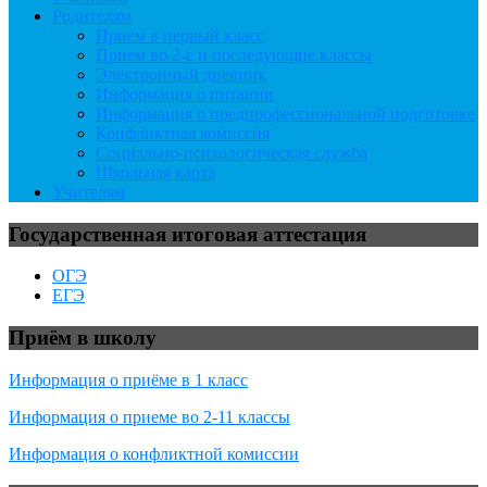
Родителям
Прием в первый класс
Прием во 2-е и последующие классы
Электронный дневник
Информация о питании
Информация о предпрофессиональной подготовке
Конфликтная комиссия
Социально-психологическая служба
Школьная карта
Учителям
Государственная итоговая аттестация
ОГЭ
ЕГЭ
Приём в школу
Информация о приёме в 1 класс
Информация о приеме во 2-11 классы
Информация о конфликтной комиссии