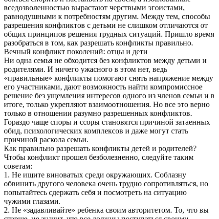
вседозволенностью вырастают черствыми эгоистами,
равнодушными к потребностям другим. Между тем, способы
разрешения конфликтов с детьми не слишком отличаются от
общих принципов решения трудных ситуаций. Пришло время
разобраться в том, как разрешать конфликты правильно.
Вечный конфликт поколений: отцы и дети
Ни одна семья не обходится без конфликтов между детьми и
родителями. И ничего ужасного в этом нет, ведь
«правильные» конфликты помогают снять напряжение между
его участниками, дают возможность найти компромиссное
решение без ущемления интересов одного из членов семьи и в
итоге, только укрепляют взаимоотношения. Но все это верно
только в отношении разумно разрешенных конфликтов.
Гораздо чаще споры и ссоры становятся причиной затаенных
обид, психологических комплексов и даже могут стать
причиной раскола семьи.
Как правильно разрешать конфликты детей и родителей?
Чтобы конфликт прошел безболезненно, следуйте таким
советам:
1. Не ищите виноватых среди окружающих. Соблазну
обвинить другого человека очень трудно сопротивляться, но
попытайтесь сдержать себя и посмотреть на ситуацию
чужими глазами.
2. Не «задавливайте» ребенка своим авторитетом. То, что вы
старше, не значит, что все должны поступаться своими