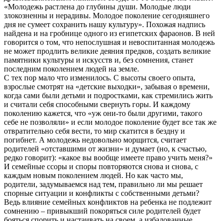
«Молодежь растлена до глубины души. Молодые люди
злокозненны и нерадивы. Молодое поколение сегодняшнего
дня не сумеет сохранить нашу культуру». Похожая надпись
найдена и на гробнице одного из египетских фараонов. В ней
говорится о том, что непослушная и невоспитанная молодежь
не может продлить великие деяния предков, создать великие
памятники культуры и искусств и, без сомнения, станет
последним поколением людей на земле.
С тех пор мало что изменилось. С высоты своего опыта,
взрослые смотрят на «детские выходки», забывая о времени,
когда сами были детьми и подростками, как стремились жить
и считали себя способными свернуть горы. И каждому
поколению кажется, что «уж они-то были другими, такого
себе не позволяли» и если молодое поколение будет все так же
отвратительно себя вести, то мир скатится в бездну и
погибнет. А молодежь недовольно морщится, считает
родителей «отставшими от жизни» и думает (но, к счастью,
редко говорит): «какое вы вообще имеете право учить меня?»
И семейные ссоры и споры повторяются снова и снова, с
каждым новым поколением людей. Но как часто мы,
родители, задумываемся над тем, правильно ли мы решает
спорные ситуации и конфликты с собственными детьми?
Ведь влияние семейных конфликтов на ребенка не подлежит
сомнению – привыкший покоряться силе родителей будет
бояться спорить и настаивать на своем, а избалованные