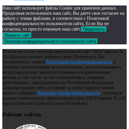
Наш сайт использует файлы Cookie для хранения данных.
Продолжая использовать наш сайт, Вы даете свое согласие на
работу с этими файлами, в соответствии с Политикой
конфиденциальности пользователя сайта. Если Вы не
согласны, то просто покиньте наш сайт.
Продолжить
Покинуть сайт
Политика конфиденциальности пользователя сайта
Используя и/или посещая официальной сайт ГБОУ школы №
242 Красносельского района Санкт-Петербурга, Вы
соглашаетесь с нашей
Политикой конфиденциальности
и
любыми действующими региональными, национальными и
международными законодательными и нормативными
актами, в том числе, но не ограничиваясь, нормами
действующего законодательства Российской Федерации.
Администрация сайта оставляет за собой право в любой
момент изменять
Политику конфиденциальности
, публикуя
данные изменения на официальном сайте ГБОУ школы № 242
Красносельского района Санкт-Петербурга.
Рейтинг сайтов