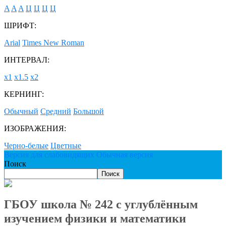
A
A
A
Ц
Ц
Ц
Ц
ШРИФТ:
Arial
Times New Roman
ИНТЕРВАЛ:
х1
х1.5
х2
КЕРНИНГ:
Обычный
Средний
Большой
ИЗОБРАЖЕНИЯ:
Черно-белые
Цветные
Версия для слабовидящих
Обычная версия
Поиск
Поиск
ГБОУ школа № 242 с углублённым
изучением физики и математики