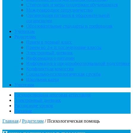
Стипендии и меры поддержки обучающихся
Международное сотрудничество
Организация питания в образовательной
организации
Образовательные стандарты и требования
Ученикам
Родителям
Прием в первый класс
Прием во 2-е и последующие классы
Электронный дневник
Информация о питании
Информация о предпрофессиональной подготовке
Конфликтная комиссия
Социально-психологическая служба
Школьная карта
Учителям
Государственная итоговая аттестация
Электронный дневник
Расписание уроков
Питание
Главная
/
Родителям
/
Психологическая помощь