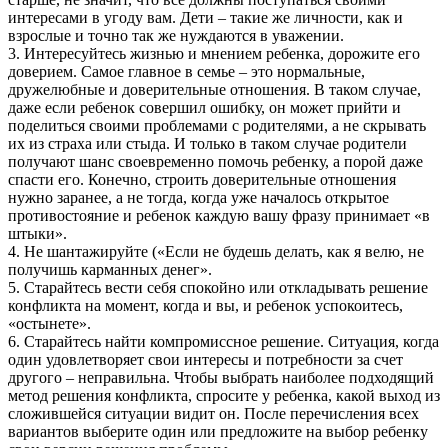
интересами в угоду вам. Дети – такие же личности, как и
взрослые и точно так же нуждаются в уважении.
3. Интересуйтесь жизнью и мнением ребенка, дорожите его
доверием. Самое главное в семье – это нормальные,
дружелюбные и доверительные отношения. В таком случае,
даже если ребенок совершил ошибку, он может прийти и
поделиться своими проблемами с родителями, а не скрывать
их из страха или стыда. И только в таком случае родители
получают шанс своевременно помочь ребенку, а порой даже
спасти его. Конечно, строить доверительные отношения
нужно заранее, а не тогда, когда уже началось открытое
противостояние и ребенок каждую вашу фразу принимает «в
штыки».
4. Не шантажируйте («Если не будешь делать, как я велю, не
получишь карманных денег».
5. Старайтесь вести себя спокойно или откладывать решение
конфликта на момент, когда и вы, и ребенок успокоитесь,
«остынете».
6. Старайтесь найти компромиссное решение. Ситуация, когда
один удовлетворяет свои интересы и потребности за счет
другого – неправильна. Чтобы выбрать наиболее подходящий
метод решения конфликта, спросите у ребенка, какой выход из
сложившейся ситуации видит он. После перечисления всех
вариантов выберите один или предложите на выбор ребенку