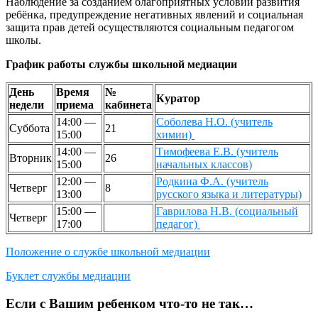
Наблюдение за созданием благоприятных условий развития
ребёнка, предупреждение негативных явлений и социальная
защита прав детей осуществляются социальным педагогом
школы.
График работы службы школьной медиации
День
Время
№
Куратор
недели
приема
кабинета
14:00 —
Соболева Н.О. (учитель
Суббота
21
15:00
химии)
14:00 —
Тимофеева Е.В. (учитель
Вторник
26
15:00
начальных классов)
12:00 —
Родкина Ф.А. (учитель
Четверг
8
13:00
русского языка и литературы)
15:00 —
Гаврилова Н.В. (социальный
Четверг
17:00
педагог)
Положение о службе школьной медиации
Буклет службы медиации
Если с Вашим ребенком что-то не так…