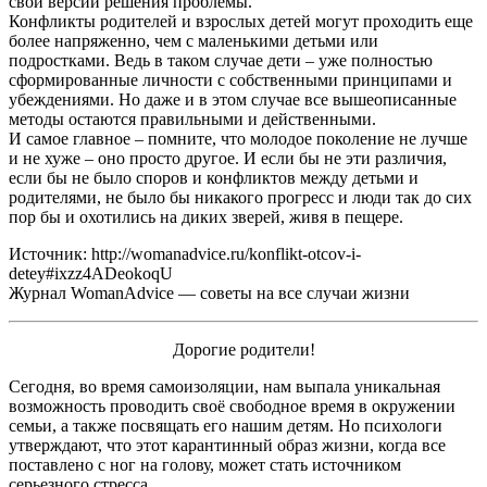
свои версии решения проблемы.
Конфликты родителей и взрослых детей могут проходить еще
более напряженно, чем с маленькими детьми или
подростками. Ведь в таком случае дети – уже полностью
сформированные личности с собственными принципами и
убеждениями. Но даже и в этом случае все вышеописанные
методы остаются правильными и действенными.
И самое главное – помните, что молодое поколение не лучше
и не хуже – оно просто другое. И если бы не эти различия,
если бы не было споров и конфликтов между детьми и
родителями, не было бы никакого прогресс и люди так до сих
пор бы и охотились на диких зверей, живя в пещере.
Источник: http://womanadvice.ru/konflikt-otcov-i-
detey#ixzz4ADeokoqU
Журнал WomanAdvice — советы на все случаи жизни
Дорогие родители!
Сегодня, во время самоизоляции, нам выпала уникальная
возможность проводить своё свободное время в окружении
семьи, а также посвящать его нашим детям. Но психологи
утверждают, что этот карантинный образ жизни, когда все
поставлено с ног на голову, может стать источником
серьезного стресса.