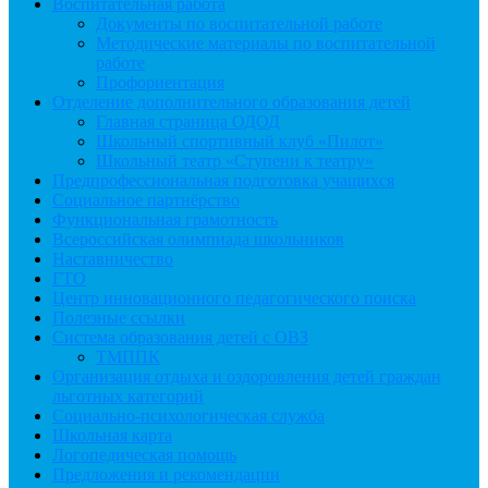
Воспитательная работа
Документы по воспитательной работе
Методические материалы по воспитательной
работе
Профориентация
Отделение дополнительного образования детей
Главная страница ОДОД
Школьный спортивный клуб «Пилот»
Школьный театр «Ступени к театру»
Предпрофессиональная подготовка учащихся
Социальное партнёрство
Функциональная грамотность
Всероссийская олимпиада школьников
Наставничество
ГТО
Центр инновационного педагогического поиска
Полезные ссылки
Система образования детей с ОВЗ
ТМППК
Организация отдыха и оздоровления детей граждан
льготных категорий
Социально-психологическая служба
Школьная карта
Логопедическая помощь
Предложения и рекомендации