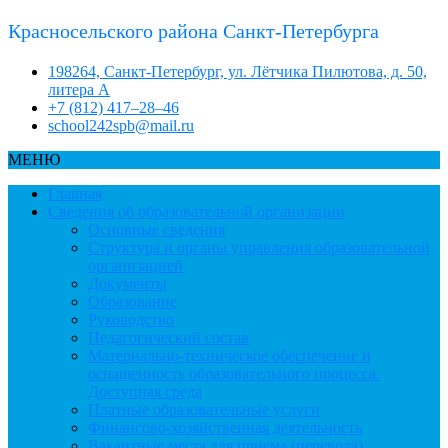
Красносельского района Санкт-Петербурга
198264, Санкт-Петербург, ул. Лётчика Пилютова, д. 50,
литера А
+7 (812) 417–28–46
school242spb@mail.ru
МЕНЮ
Главная
Сведения об образовательной организации
Основные сведения
Структура и органы управления образовательной
организацией
Документы
Образование
Руководство
Педагогический состав
Материально-техническое обеспечение и
оснащенность образовательного процесса.
Доступная среда
Платные образовательные услуги
Финансово-хозяйственная деятельность
Вакантные места для приема (перевода)