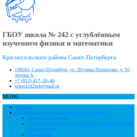
ГБОУ школа № 242 с углублённым
изучением физики и математики
Красносельского района Санкт-Петербурга
198264, Санкт-Петербург, ул. Лётчика Пилютова, д. 50,
литера А
+7 (812) 417–28–46
school242spb@mail.ru
МЕНЮ
Главная
Сведения об образовательной организации
Основные сведения
Структура и органы управления образовательной
организацией
Документы