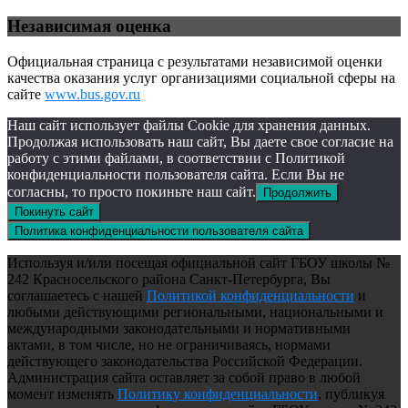
Независимая оценка
Официальная страница с результатами независимой оценки
качества оказания услуг организациями социальной сферы на
сайте
www.bus.gov.ru
Наш сайт использует файлы Cookie для хранения данных.
Продолжая использовать наш сайт, Вы даете свое согласие на
работу с этими файлами, в соответствии с Политикой
конфиденциальности пользователя сайта. Если Вы не
согласны, то просто покиньте наш сайт.
Продолжить
Покинуть сайт
Политика конфиденциальности пользователя сайта
Используя и/или посещая официальной сайт ГБОУ школы №
242 Красносельского района Санкт-Петербурга, Вы
соглашаетесь с нашей
Политикой конфиденциальности
и
любыми действующими региональными, национальными и
международными законодательными и нормативными
актами, в том числе, но не ограничиваясь, нормами
действующего законодательства Российской Федерации.
Администрация сайта оставляет за собой право в любой
момент изменять
Политику конфиденциальности
, публикуя