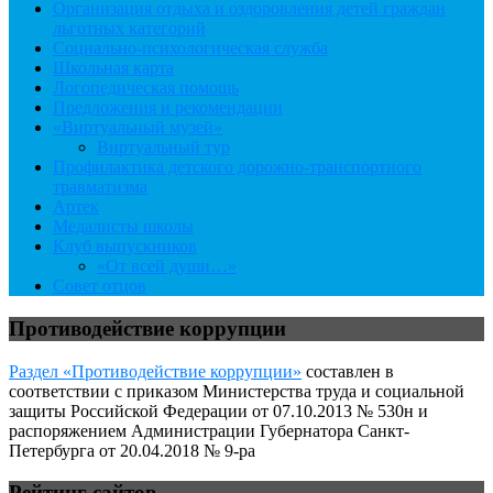
Организация отдыха и оздоровления детей граждан
льготных категорий
Социально-психологическая служба
Школьная карта
Логопедическая помощь
Предложения и рекомендации
«Виртуальный музей»
Виртуальный тур
Профилактика детского дорожно-транспортного
травматизма
Артек
Медалисты школы
Клуб выпускников
«От всей души…»
Совет отцов
Противодействие коррупции
Раздел «Противодействие коррупции»
составлен в
соответствии с приказом Министерства труда и социальной
защиты Российской Федерации от 07.10.2013 № 530н и
распоряжением Администрации Губернатора Санкт-
Петербурга от 20.04.2018 № 9-ра
Рейтинг сайтов