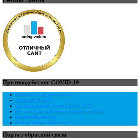
Противодействие COVID-19
Нормативные документы
«Горячая линия»
Организация обучения с 02.02.2022
Лучшие практики организации обучения
Акция #МыВместе
Выбор формы обучения
Портал обратной связи