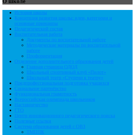
О школе
История школы
Концепция развития школы: идеи, категории и
основные принципы
Педагогический состав
Воспитательная работа
Документы по воспитательной работе
Методические материалы по воспитательной
работе
Профориентация
Отделение дополнительного образования детей
Главная страница ОДОД
Школьный спортивный клуб «Пилот»
Школьный театр «Ступени к театру»
Предпрофессиональная подготовка учащихся
Социальное партнёрство
Функциональная грамотность
Всероссийская олимпиада школьников
Наставничество
ГТО
Центр инновационного педагогического поиска
Полезные ссылки
Система образования детей с ОВЗ
ТМППК