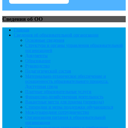
Сведения об ОО
Главная
Сведения об образовательной организации
Основные сведения
Структура и органы управления образовательной
организацией
Документы
Образование
Руководство
Педагогический состав
Материально-техническое обеспечение и
оснащенность образовательного процесса.
Доступная среда
Платные образовательные услуги
Финансово-хозяйственная деятельность
Вакантные места для приема (перевода)
Стипендии и меры поддержки обучающихся
Международное сотрудничество
Организация питания в образовательной
организации
Образовательные стандарты и требования