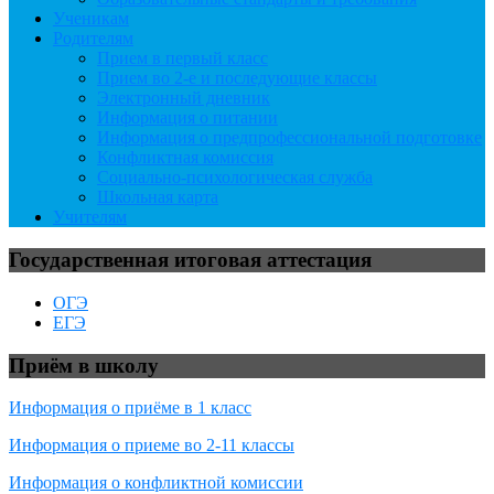
Ученикам
Родителям
Прием в первый класс
Прием во 2-е и последующие классы
Электронный дневник
Информация о питании
Информация о предпрофессиональной подготовке
Конфликтная комиссия
Социально-психологическая служба
Школьная карта
Учителям
Государственная итоговая аттестация
ОГЭ
ЕГЭ
Приём в школу
Информация о приёме в 1 класс
Информация о приеме во 2-11 классы
Информация о конфликтной комиссии