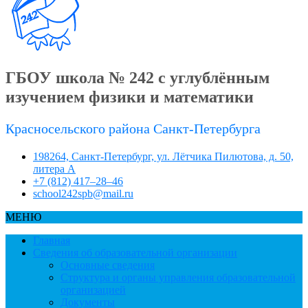
ГБОУ школа № 242 с углублённым
изучением физики и математики
Красносельского района Санкт-Петербурга
198264, Санкт-Петербург, ул. Лётчика Пилютова, д. 50,
литера А
+7 (812) 417–28–46
school242spb@mail.ru
МЕНЮ
Главная
Сведения об образовательной организации
Основные сведения
Структура и органы управления образовательной
организацией
Документы