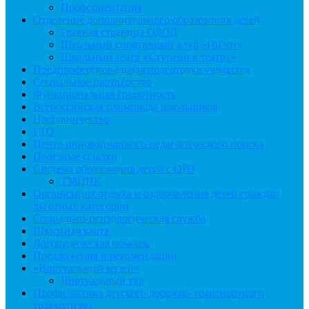
Профориентация
Отделение дополнительного образования детей
Главная страница ОДОД
Школьный спортивный клуб «Пилот»
Школьный театр «Ступени к театру»
Предпрофессиональная подготовка учащихся
Социальное партнёрство
Функциональная грамотность
Всероссийская олимпиада школьников
Наставничество
ГТО
Центр инновационного педагогического поиска
Полезные ссылки
Система образования детей с ОВЗ
ТМППК
Организация отдыха и оздоровления детей граждан
льготных категорий
Социально-психологическая служба
Школьная карта
Логопедическая помощь
Предложения и рекомендации
«Виртуальный музей»
Виртуальный тур
Профилактика детского дорожно-транспортного
травматизма