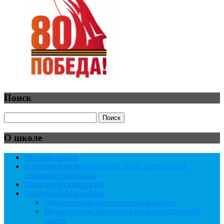
Поиск
О школе
История школы
Концепция развития школы: идеи, категории и
основные принципы
Педагогический состав
Воспитательная работа
Документы по воспитательной работе
Методические материалы по воспитательной
работе