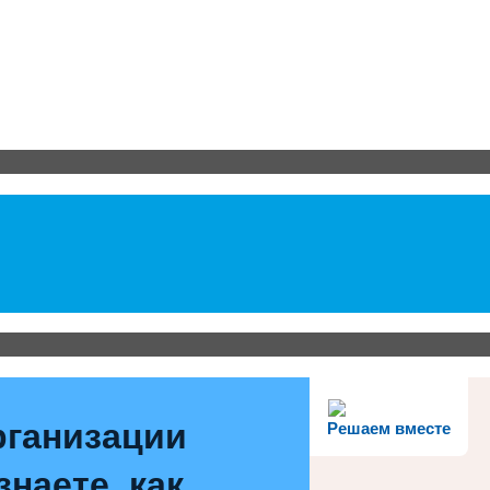
рганизации
Решаем вместе
наете, как