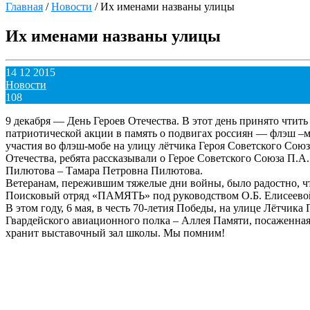
Главная
/
Новости
/
Их именами названы улицы
Их именами названы улицы
14 12 2015
Новости
108
9 декабря — День Героев Отечества. В этот день принято чтить
патриотической акции в память о подвигах россиян — флэш –м
участия во флэш-мобе на улицу лётчика Героя Советского Сою
Отечества, ребята рассказывали о Герое Советского Союза П.
Пилютова – Тамара Петровна Пилютова.
Ветеранам, пережившим тяжелые дни войны, было радостно, что
Поисковый отряд «ПАМЯТЬ» под руководством О.Б. Елисеевой 
В этом году, 6 мая, в честь 70-летия Победы, на улице Лётчик
Гвардейского авиационного полка – Аллея Памяти, посаженная
хранит выставочный зал школы. Мы помним!