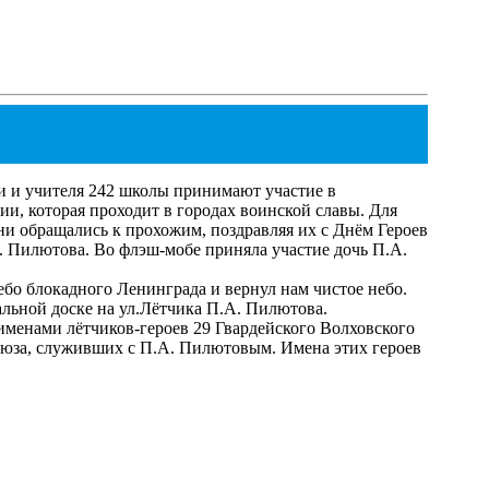
ики и учителя 242 школы принимают участие в
и, которая проходит в городах воинской славы. Для
и обращались к прохожим, поздравляя их с Днём Героев
. Пилютова. Во флэш-мобе приняла участие дочь П.А.
ебо блокадного Ленинграда и вернул нам чистое небо.
ьной доске на ул.Лётчика П.А. Пилютова.
с именами лётчиков-героев 29 Гвардейского Волховского
Союза, служивших с П.А. Пилютовым. Имена этих героев