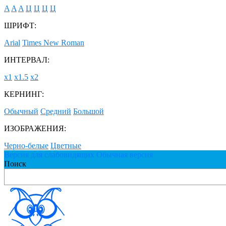
A
A
A
Ц
Ц
Ц
Ц
ШРИФТ:
Arial
Times New Roman
ИНТЕРВАЛ:
х1
х1.5
х2
КЕРНИНГ:
Обычный
Средний
Большой
ИЗОБРАЖЕНИЯ:
Черно-белые
Цветные
Версия для слабовидящих
Обычная версия
Поиск