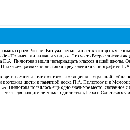
 память героев России. Вот уже несколько лет в этот день учен
обе «Их именами названы улицы». Это часть Всероссийской акци
за П.А. Пилютова вышли четырнадцать классов нашей школы. Он
А. Пилютове, раздавали листовки-треугольники с биографией П.А
 дети помнят и чтят имя того, кто защитил в страшной войне н
возложил цветы к памятной доске П.А. Пилютову и к Мемориал
а П.А. Пилютова появилось ещё одно значимое место, связанное 
 в честь двенадцати лётчиков-однополчан, Героев Советского 