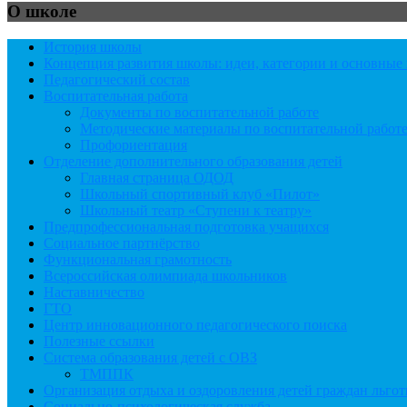
О школе
История школы
Концепция развития школы: идеи, категории и основны
Педагогический состав
Воспитательная работа
Документы по воспитательной работе
Методические материалы по воспитательной работ
Профориентация
Отделение дополнительного образования детей
Главная страница ОДОД
Школьный спортивный клуб «Пилот»
Школьный театр «Ступени к театру»
Предпрофессиональная подготовка учащихся
Социальное партнёрство
Функциональная грамотность
Всероссийская олимпиада школьников
Наставничество
ГТО
Центр инновационного педагогического поиска
Полезные ссылки
Система образования детей с ОВЗ
ТМППК
Организация отдыха и оздоровления детей граждан льго
Социально-психологическая служба