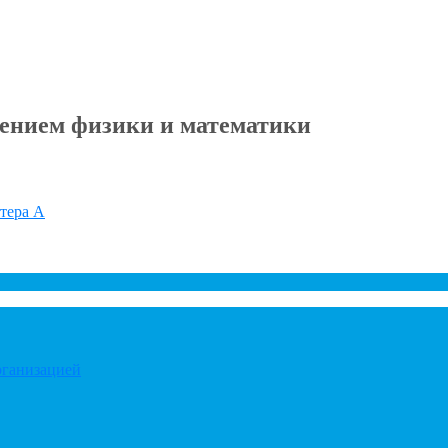
ением физики и математики
итера А
рганизацией