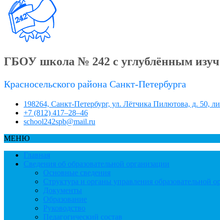
ГБОУ школа № 242 с углублённым изуч
Красносельского района Санкт-Петербурга
198264, Санкт-Петербург, ул. Лётчика Пилютова, д. 50, л
+7 (812) 417–28–46
school242spb@mail.ru
МЕНЮ
Главная
Сведения об образовательной организации
Основные сведения
Структура и органы управления образовательной о
Документы
Образование
Руководство
Педагогический состав