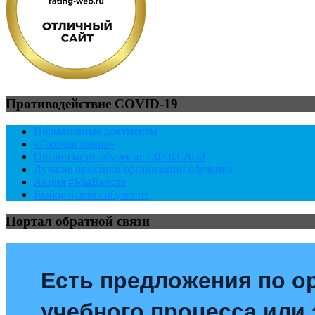
Противодействие COVID-19
Нормативные документы
«Горячая линия»
Организация обучения с 02.02.2022
Лучшие практики организации обучения
Акция #МыВместе
Выбор формы обучения
Портал обратной связи
Есть предложения по о
учебного процесса или з