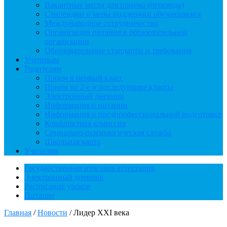
Вакантные места для приема (перевода)
Стипендии и меры поддержки обучающихся
Международное сотрудничество
Организация питания в образовательной
организации
Образовательные стандарты и требования
Ученикам
Родителям
Прием в первый класс
Прием во 2-е и последующие классы
Электронный дневник
Информация о питании
Информация о предпрофессиональной подготовке
Конфликтная комиссия
Социально-психологическая служба
Школьная карта
Учителям
Государственная итоговая аттестация
Электронный дневник
Расписание уроков
Питание
Главная
/
Новости
/
Лидер XXI века