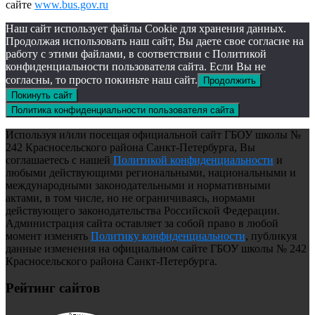
сайте
www.bus.gov.ru
Наш сайт использует файлы Cookie для хранения данных.
Продолжая использовать наш сайт, Вы даете свое согласие на
работу с этими файлами, в соответствии с Политикой
конфиденциальности пользователя сайта. Если Вы не
согласны, то просто покиньте наш сайт.
Продолжить
Покинуть сайт
Политика конфиденциальности пользователя сайта
Используя и/или посещая официальной сайт ГБОУ школы №
242 Красносельского района Санкт-Петербурга, Вы
соглашаетесь с нашей
Политикой конфиденциальности
и
любыми действующими региональными, национальными и
международными законодательными и нормативными
актами, в том числе, но не ограничиваясь, нормами
действующего законодательства Российской Федерации.
Администрация сайта оставляет за собой право в любой
момент изменять
Политику конфиденциальности
, публикуя
данные изменения на официальном сайте ГБОУ школы № 242
Красносельского района Санкт-Петербурга.
Рейтинг сайтов