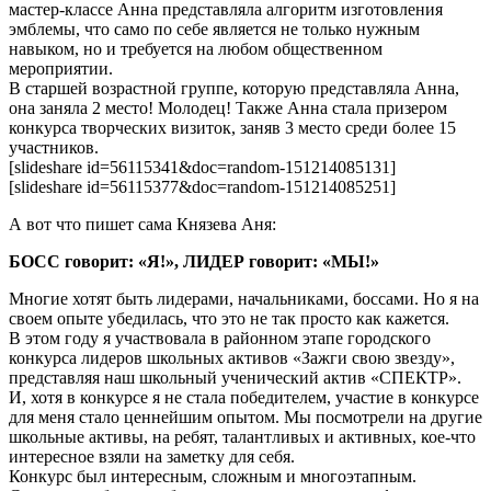
мастер-классе Анна представляла алгоритм изготовления
эмблемы, что само по себе является не только нужным
навыком, но и требуется на любом общественном
мероприятии.
В старшей возрастной группе, которую представляла Анна,
она заняла 2 место! Молодец! Также Анна стала призером
конкурса творческих визиток, заняв 3 место среди более 15
участников.
[slideshare id=56115341&doc=random-151214085131]
[slideshare id=56115377&doc=random-151214085251]
А вот что пишет сама Князева Аня:
БОСС говорит: «Я!», ЛИДЕР говорит: «МЫ!»
Многие хотят быть лидерами, начальниками, боссами. Но я на
своем опыте убедилась, что это не так просто как кажется.
В этом году я участвовала в районном этапе городского
конкурса лидеров школьных активов «Зажги свою звезду»,
представляя наш школьный ученический актив «СПЕКТР».
И, хотя в конкурсе я не стала победителем, участие в конкурсе
для меня стало ценнейшим опытом. Мы посмотрели на другие
школьные активы, на ребят, талантливых и активных, кое-что
интересное взяли на заметку для себя.
Конкурс был интересным, сложным и многоэтапным.