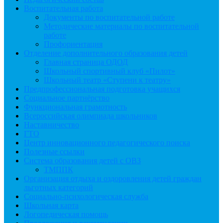
Воспитательная работа
Документы по воспитательной работе
Методические материалы по воспитательной
работе
Профориентация
Отделение дополнительного образования детей
Главная страница ОДОД
Школьный спортивный клуб «Пилот»
Школьный театр «Ступени к театру»
Предпрофессиональная подготовка учащихся
Социальное партнёрство
Функциональная грамотность
Всероссийская олимпиада школьников
Наставничество
ГТО
Центр инновационного педагогического поиска
Полезные ссылки
Система образования детей с ОВЗ
ТМППК
Организация отдыха и оздоровления детей граждан
льготных категорий
Социально-психологическая служба
Школьная карта
Логопедическая помощь