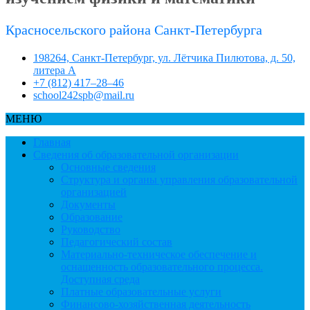
Красносельского района Санкт-Петербурга
198264, Санкт-Петербург, ул. Лётчика Пилютова, д. 50,
литера А
+7 (812) 417–28–46
school242spb@mail.ru
МЕНЮ
Главная
Сведения об образовательной организации
Основные сведения
Структура и органы управления образовательной
организацией
Документы
Образование
Руководство
Педагогический состав
Материально-техническое обеспечение и
оснащенность образовательного процесса.
Доступная среда
Платные образовательные услуги
Финансово-хозяйственная деятельность