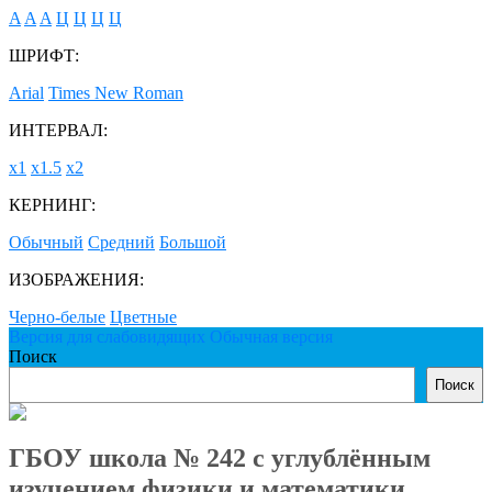
A
A
A
Ц
Ц
Ц
Ц
ШРИФТ:
Arial
Times New Roman
ИНТЕРВАЛ:
х1
х1.5
х2
КЕРНИНГ:
Обычный
Средний
Большой
ИЗОБРАЖЕНИЯ:
Черно-белые
Цветные
Версия для слабовидящих
Обычная версия
Поиск
Поиск
ГБОУ школа № 242 с углублённым
изучением физики и математики