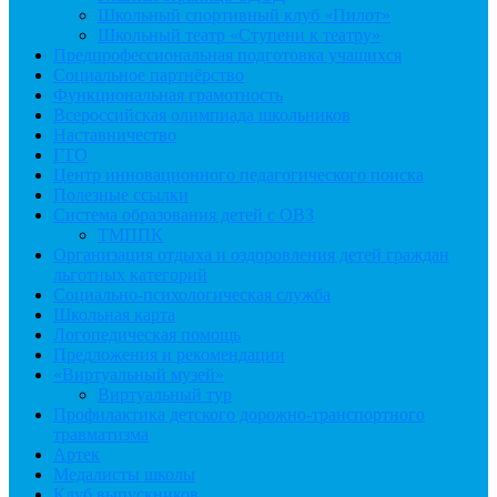
Школьный спортивный клуб «Пилот»
Школьный театр «Ступени к театру»
Предпрофессиональная подготовка учащихся
Социальное партнёрство
Функциональная грамотность
Всероссийская олимпиада школьников
Наставничество
ГТО
Центр инновационного педагогического поиска
Полезные ссылки
Система образования детей с ОВЗ
ТМППК
Организация отдыха и оздоровления детей граждан
льготных категорий
Социально-психологическая служба
Школьная карта
Логопедическая помощь
Предложения и рекомендации
«Виртуальный музей»
Виртуальный тур
Профилактика детского дорожно-транспортного
травматизма
Артек
Медалисты школы
Клуб выпускников