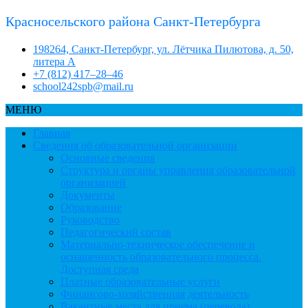
Красносельского района Санкт-Петербурга
198264, Санкт-Петербург, ул. Лётчика Пилютова, д. 50,
литера А
+7 (812) 417–28–46
school242spb@mail.ru
МЕНЮ
Главная
Сведения об образовательной организации
Основные сведения
Структура и органы управления образовательной
организацией
Документы
Образование
Руководство
Педагогический состав
Материально-техническое обеспечение и
оснащенность образовательного процесса.
Доступная среда
Платные образовательные услуги
Финансово-хозяйственная деятельность
Вакантные места для приема (перевода)