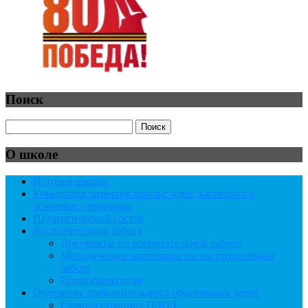
Поиск
О школе
История школы
Концепция развития школы: идеи, категории и
основные принципы
Педагогический состав
Воспитательная работа
Документы по воспитательной работе
Методические материалы по воспитательной
работе
Профориентация
Отделение дополнительного образования детей
Главная страница ОДОД