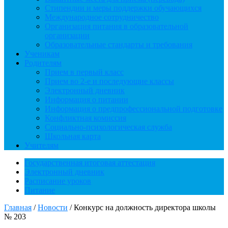
Стипендии и меры поддержки обучающихся
Международное сотрудничество
Организация питания в образовательной
организации
Образовательные стандарты и требования
Ученикам
Родителям
Прием в первый класс
Прием во 2-е и последующие классы
Электронный дневник
Информация о питании
Информация о предпрофессиональной подготовке
Конфликтная комиссия
Социально-психологическая служба
Школьная карта
Учителям
Государственная итоговая аттестация
Электронный дневник
Расписание уроков
Питание
Главная
/
Новости
/
Конкурс на должность директора школы
№ 203