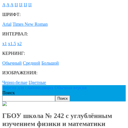
A
A
A
Ц
Ц
Ц
Ц
ШРИФТ:
Arial
Times New Roman
ИНТЕРВАЛ:
х1
х1.5
х2
КЕРНИНГ:
Обычный
Средний
Большой
ИЗОБРАЖЕНИЯ:
Черно-белые
Цветные
Версия для слабовидящих
Обычная версия
Поиск
Поиск
ГБОУ школа № 242 с углублённым
изучением физики и математики